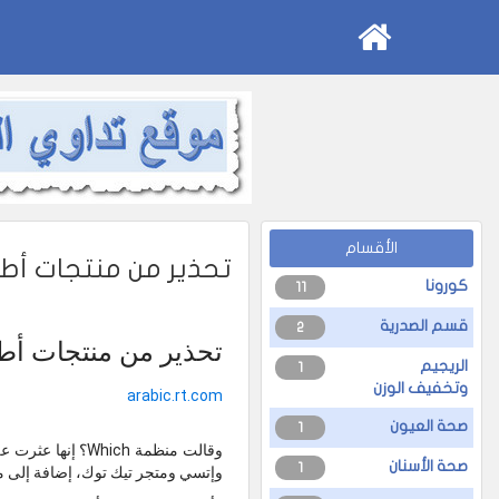
الأقسام
تحذير من منتجات أطف
كورونا
11
قسم الصدرية
2
تحذير من منتجات أطف
الريجيم
1
وتخفيف الوزن
arabic.rt.com
صحة العيون
1
صحة الأسنان
1
وإتسي ومتجر تيك توك، إضافة إلى م