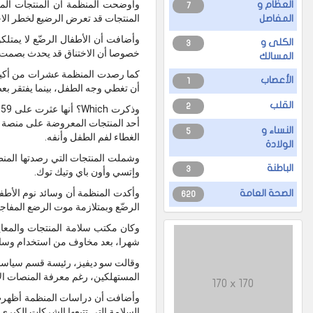
وأوضحت المنظمة أن المنتجات المث
العظام و
7
المنتجات قد تعرض الرضيع لخطر الاخت
المفاصل
وأضافت أن الأطفال الرضّع لا يمتلك
الكلى و
3
خصوصا أن الاختناق قد يحدث بصمت نتيج
المسالك
كما رصدت المنظمة عشرات من أكياس 
الأعصاب
1
أن تغطي وجه الطفل، بينما يفتقر بعضها
القلب
2
و
أحد المنتجات المعروضة على منصة إ
النساء و
5
الغطاء لفم الطفل وأنفه.
الولادة
الباطنة
3
وإتسي وأون باي وتيك توك.
وأكدت المنظمة أن وسائد نوم الأطفا
الصحة العامة
620
الرضّع وبمتلازمة موت الرضع المفاج
شهرا، بعد مخاوف من استخدام وسائد ا
المستهلكين، رغم معرفة المنصات الإل
170 x 170
وأضافت أن دراسات المنظمة أظهرت س
السلامة التي تتبعها الشركات الكبرى.