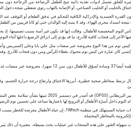
يرة للقلق تشمل أدوات تغذية ذاتية تتيح للطفل الرضاعة من الزجاجة دون م
ناق بالحليب أو الحليب الصناعي، أو الإصابة بالتهاب رئوي شفطي نتيجة دخول الس
ون القدرة الجسدية والإدراكية الكافية للتحكم في تدفق الطعام أو التوقف عند ا
ة انسداد مجرى الهواء، وقد لا ينتبه إليه الوالدان حتى لو كانا قريبين من الطفل
النوم المخصصة للأطفال، وقالت إنها قد تكون غير آمنة بسبب تصميمها، إذ ي
 الآخر إلى فتحات كافية للأذرع، ما قد يؤدي إلى انزلاق الرضيع داخلها أثناء النوم.
ذكرت Which؟ أنها عثرت على 59 كيس نوم من هذا النوع معروضة عبر منصات مثل علي بابا وعلي إكس
تسي كان عبارة عن كيس نوم محبوك بغطاء للرأس ومن دون فتحات للأذرع، وقد 
وشملت المنتجات التي رصدتها المنظمة أيضا 37 وسادة تُسوّق للأطفا
ل ترتبط بمخاطر صحية خطيرة، أبرزها الاختناق وارتفاع درجة حرارة الجسم، وقد
ئ.
لنوم داخل أسرّة الأطفال أو الترويج لها باعتبارها تساعد على تحسين نوم الرضيع
وقالت سو ديفيز، رئيسة قسم سياسات حماية المستهلك في منظمة Which؟، إن حي
كترونية بالمخاطر المحتملة.
هولة العثور على هذه المنتجات عبر عمليات بحث بسيطة، معتبرة أن ذلك يثير