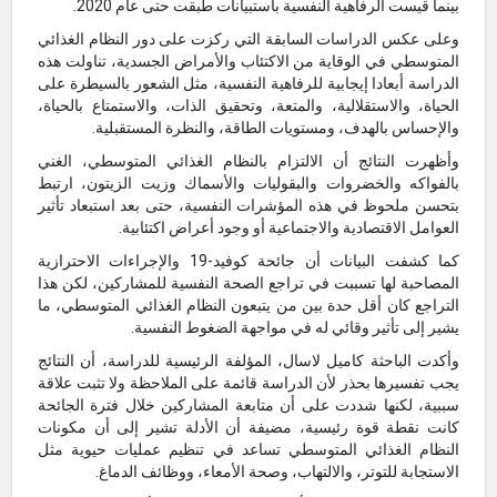
بينما قيست الرفاهية النفسية باستبيانات طبقت حتى عام 2020.
وعلى عكس الدراسات السابقة التي ركزت على دور النظام الغذائي
المتوسطي في الوقاية من الاكتئاب والأمراض الجسدية، تناولت هذه
الدراسة أبعادا إيجابية للرفاهية النفسية، مثل الشعور بالسيطرة على
الحياة، والاستقلالية، والمتعة، وتحقيق الذات، والاستمتاع بالحياة،
والإحساس بالهدف، ومستويات الطاقة، والنظرة المستقبلية.
وأظهرت النتائج أن الالتزام بالنظام الغذائي المتوسطي، الغني
بالفواكه والخضروات والبقوليات والأسماك وزيت الزيتون، ارتبط
بتحسن ملحوظ في هذه المؤشرات النفسية، حتى بعد استبعاد تأثير
العوامل الاقتصادية والاجتماعية أو وجود أعراض اكتئابية.
كما كشفت البيانات أن جائحة كوفيد-19 والإجراءات الاحترازية
المصاحبة لها تسببت في تراجع الصحة النفسية للمشاركين، لكن هذا
التراجع كان أقل حدة بين من يتبعون النظام الغذائي المتوسطي، ما
يشير إلى تأثير وقائي له في مواجهة الضغوط النفسية.
وأكدت الباحثة كاميل لاسال، المؤلفة الرئيسية للدراسة، أن النتائج
يجب تفسيرها بحذر لأن الدراسة قائمة على الملاحظة ولا تثبت علاقة
سببية، لكنها شددت على أن متابعة المشاركين خلال فترة الجائحة
كانت نقطة قوة رئيسية، مضيفة أن الأدلة تشير إلى أن مكونات
النظام الغذائي المتوسطي تساعد في تنظيم عمليات حيوية مثل
الاستجابة للتوتر، والالتهاب، وصحة الأمعاء، ووظائف الدماغ.