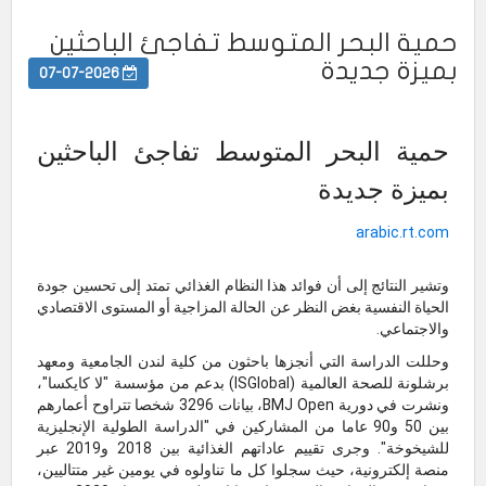
حمية البحر المتوسط تفاجئ الباحثين
بميزة جديدة
07-07-2026
حمية البحر المتوسط تفاجئ الباحثين
بميزة جديدة
arabic.rt.com
وتشير النتائج إلى أن فوائد هذا النظام الغذائي تمتد إلى تحسين جودة
الحياة النفسية بغض النظر عن الحالة المزاجية أو المستوى الاقتصادي
والاجتماعي.
وحللت الدراسة التي أنجزها باحثون من كلية لندن الجامعية ومعهد
برشلونة للصحة العالمية (ISGlobal) بدعم من مؤسسة "لا كايكسا"،
ونشرت في دورية BMJ Open، بيانات 3296 شخصا تتراوح أعمارهم
بين 50 و90 عاما من المشاركين في "الدراسة الطولية الإنجليزية
للشيخوخة". وجرى تقييم عاداتهم الغذائية بين 2018 و2019 عبر
منصة إلكترونية، حيث سجلوا كل ما تناولوه في يومين غير متتاليين،