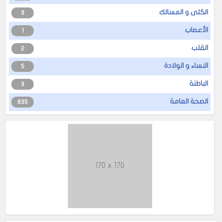
الكلى و المسالك
3
الأعصاب
1
القلب
2
النساء و الولادة
5
الباطنة
3
الصحة العامة
635
170 x 170