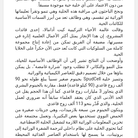
من دون الاعتماد على أي خلية حية موجودة مسبقاً.
ونجح الباحثون في مراقبة هذه الخلية وهي تنمو وتقرأ تعليماتها
الوراثية ثم تنقسم، وهي وظائف تعد من أبرز السمات الأساسية
للكائنات الحية.
وقالت عالمة الأحياء التركيبية كيت أدامالا، إحدى قائدات
المشروع، إن هذا الإنجاز يمثل أكثر الأعمال العلمية إثارة في
مسيرتها، مضيفة أن الفريق تمكن من إعادة إنتاج مجموعة
كاملة من السلوكيات التي كانت تُعد حتى الآن حكراً على الخلايا
الحية.
وأوضحت أن النتائج تشير إلى أن الوظائف الأساسية للحياة،
مثل النمو والتكاثر، لا تتطلب وجود "شرارة غامضة"، بل يمكن
بناؤها من خلال تصميم دقيق للعناصر الكيميائية والوراثية.
وتتميز خلية SpudCell بجينوم صغير نسبياً يبلغ طوله نحو 90
ألف زوج قاعدي (90 كيلو قاعدة) فقط، مقارنة بالجينوم البشري
الذي يتجاوز 3 مليارات زوج قاعدي. كما أن هذا الحجم يقل عن
الحد الأدنى الذي كان يعتقد العلماء سابقاً أنه ضروري لعمل
الخلية، والذي قُدّر بنحو 113 ألف زوج قاعدي.
ويتكون الجينوم من سبعة بلازميدات، وهي جزيئات صغيرة من
الحمض النووي تستخدمها بعض البكتيريا، وتعمل مجتمعة على
تخزين المعلومات الوراثية اللازمة لتشغيل الخلية الاصطناعية.
كما تحتوي الخلية على نظام داخلي لترجمة الشفرة الوراثية إلى
بروتينات، ما يسمح لها باستخدام العناصر الغذائية المحيطة