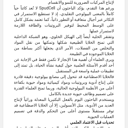
لإنتاج المركبات الضرورية للنمو والانقسام.
ورغم هذا التقدم، يؤكد الباحثون أن SpudCell لا تُعد كائناً حياً
كاملاً بالمعنى البيولوجي التقليدي، إذ لا تستطيع الاستمرار في
التكاثر عبر أجيال متعاقبة أو التطور ذاتياً، كما تعتمد بشكل كامل
على الوسط المحيط لتوفير البروتينات والطاقة اللازمة
لاستمرار عملها.
وتفتقر الخلية أيضاً إلى الهيكل الخلوي، وهو الشبكة الداخلية
التي تمنح الخلايا الطبيعية شكلها وتمكنها من نقل المواد
والتخلص من الفضلات، الأمر الذي يجعلها أكثر بساطة من
الخلايا الموجودة في الطبيعة.
ويرى العلماء أن أهمية هذا الإنجاز لا تكمن فقط في الإجابة عن
أحد أقدم الأسئلة العلمية حول كيفية نشأة الحياة، بل تمتد إلى
تطبيقات عملية واسعة في المستقبل.
فالخلايا الاصطناعية قد تتحول إلى مصانع بيولوجية دقيقة قادرة
على إنتاج أدوية وبروتينات ومواد كيميائية ومواد حيوية بكفاءة
أعلى من الأنظمة البيولوجية الحالية، وربما تمنح العلماء القدرة
على تصميم وظائف حيوية جديدة بالكامل.
ويستخدم الباحثون اليوم بالفعل البكتيريا المعدلة وراثياً لإنتاج
العديد من الأدوية، مثل الأنسولين، إلا أن الخلايا الاصطناعية قد
توفر مستقبلاً مستوى أعلى من التحكم والدقة في تصميم
العمليات الحيوية.
تحديات قبل الاعتماد العلمي