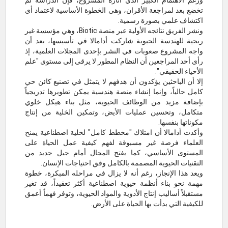
ورغم الاهتمام الكبير الذي أثاره المشروع، فإن الدراسة لم
تخضع بعد لمراجعة الأقران، وهي الخطوة الأساسية لاعتماد أي
اكتشاف علمي بصورة رسمية.
ونشر الفريق نتائجه الأولية عبر منصة Biotic، وهي مؤسسة غير
ربحية للهندسة الحيوية شاركت أدامالا في تأسيسها، بعد أن
واجه المشروع صعوبات في النشر بإحدى المجلات العلمية، إذ
رأى أحد المراجعين أن النظام المطور لا يرقى إلى مستوى "علم
الأحياء الحقيقي".
إلا أن الباحثين يؤكدون أن هدفهم لا يتمثل في تصنيع كائن حي
كامل حالياً، وإنما إنشاء منصة هندسية يمكن تطويرها تدريجياً
بإضافة مزيد من الوظائف الحيوية، مثل بناء هيكل خلوي
متكامل، وتحسين عمليات الأيض، وتمكين الخلية من إنتاج
مكوناتها بنفسها.
وأكدت أدامالا أن امتلاك "مخطط كامل" لخلية اصطناعية يمنح
العلماء فرصة غير مسبوقة لفهم كيفية عمل الحياة على
المستوى الأساسي، كما يفتح المجال أمام جيل جديد من
التقنيات الحيوية المصممة بالكامل وفق احتياجات الإنسان.
ويعد هذا الإنجاز، رغم أنه لا يزال في مراحله المبكرة، خطوة
مهمة نحو بناء أنظمة حيوية اصطناعية أكثر تعقيداً، قد تغير
مستقبلاً أساليب إنتاج الأدوية والمواد الحيوية، وتوفر فهماً أعمق
للكيفية التي بدأت بها الحياة على الأرض.