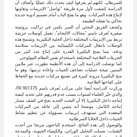
للسرطان، لكنهم لم يعرفوا كيف يحدث ذلك عمليًا. وأضاف أن
الدراسة كشفت لأول مرة طريقة "تواصل" الإنزيمات وتعاونها
لإنتاج هذه المركبات، وهو ما يفتح الباب أمام تصميم أدوية جديدة
تحاكي ما تفعله الطبيعة.
وكشف الفريق البحثي أن السر يكمن في تراكيب بروتينية
صغيرة تُعرف باسم "مجالات الالتحام"، تعمل كوصلات جزيئية
تربط بين الإنزيمات المختلفة داخل الخلية البكتيرية. وتسمح هذه
الوصلات بانتقال المركبات الكيميائية بين الإنزيمات بسلاسة
ودقة، مما يمنح البكتيريا القدرة على إنتاج عدد كبير من
الجزيئات العلاجية المختلفة باستخدام نفس النظام البيولوجي.
كما توصلت الدراسة إلى أن هذه الأنظمة تطورت عبر ملايين
السنين نتيجة عمليات تضاعف الجينات وإعادة ترتيبها، وهو ما
منح البكتيريا مرونة كبيرة في تصنيع مركبات جديدة مع الحفاظ
على كفاءتها العلاجية.
وركزت الدراسة أيضا على مركب يُعرف باسم FR-901375،
والذي حيّر العلماء لسنوات بسبب عدم قدرتهم على تحديد كيفية
إنتاجه داخل البكتيريا. إلا أن البحث الجديد نجح في كشف مسار
إنتاجه الكامل، موضحا أنه ينتمي إلى عائلة من المركبات
المعقدة التي تستهدف إنزيمات مسؤولة عن تنظيم نشاط
الجينات داخل الخلايا السرطانية.
وللوصول إلى هذه النتائج، استخدم الباحثون مزيجا من أحدث
التقنيات، شملت التحليل الوراثي، والكيمياء الحيوية، والنمذجة