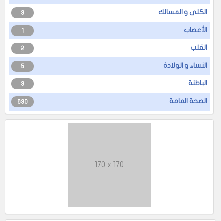
الكلى و المسالك
3
الأعصاب
1
القلب
2
النساء و الولادة
5
الباطنة
3
الصحة العامة
630
170 x 170