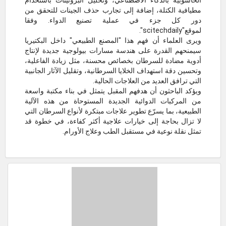
الحاسوبية بالذكاء الاصطناعي، وتحليل البروتينات باستخدام
مطيافية الكتلة، إضافة إلى تجارب حذف الجينات للتحقق من
دور كل جزء في عملية تصنيع الدواء. وفقا
لموقع"scitechdaily".
ويرى العلماء أن فهم هذا "المصنع الطبيعي" داخل البكتيريا
سيمنحهم القدرة على هندسة مسارات بيولوجية جديدة لإنتاج
أدوية مضادة للسرطان بخصائص محسنة، مثل زيادة الفاعلية،
وتحسين دقة استهداف الخلايا السرطانية، وتقليل الآثار الجانبية
التي ترافق العديد من العلاجات الحالية.
ويؤكد الباحثون أن هدفهم المقبل يتمثل في بناء مكتبة واسعة
من المركبات الدوائية الجديدة المستوحاة من هذه الآلية
الطبيعية، بما يسرّع تطوير علاجات مبتكرة لأنواع السرطان التي
لا تزال بحاجة إلى خيارات علاجية أكثر كفاءة، في خطوة قد
تمثل نقلة نوعية في مستقبل الطب وعلاج الأورام.