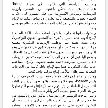
وبحسب الدراسة، التي نُشرت في مجلة Nature
Communications، تمكن باحثون من جامعتي وارويك
البريطانية وموناش الأسترالية من فك الشفرة التي حيّرت
العلماء لعقود، والمتعلقة بآلية تعاون الإنزيمات البكتيرية لإنتاج
مجموعة متنوعة من المركبات الدوائية باستخدام نظام بيولوجي
واحد.
ولسنوات طويلة، حاول الباحثون استغلال هذه الآلية الطبيعية
لإنتاج أدوية جديدة عبر ما يُعرف بـ"التخليق الحيوي التوافقي"،
وهي تقنية تعتمد على توظيف الإنزيمات البكتيرية لتصنيع
مركبات دوائية مبتكرة. إلا أن محدودية فهم طريقة تواصل هذه
الإنزيمات مع بعضها حالت دون تحقيق تقدم كبير في هذا المجال.
وأوضح الباحثون أن الإنجاز الجديد كشف كيف تتعاون الإنزيمات
داخل البكتيريا بطريقة دقيقة تشبه خطوط الإنتاج الصناعية،
حيث تتبادل المكونات فيما بينها لإنتاج عائلة كاملة من الجزيئات
المضادة للسرطان، بدلاً من إنتاج مركب واحد فقط.
ومن بين هذه المركبات دواء روميديبسين، المعروف تجاريا
باسم Istodax، وهو علاج معتمد لعلاج بعض أنواع سرطانات
الدم. ويأمل العلماء أن يتيح فهم هذه الآلية إنتاج نسخ أكثر تطورًا
من هذا الدواء، تتمتع بفعالية أكبر وآثار جانبية أقل.
وأشار الباحث الرئيسي في الدراسة، الدكتور مونرو باسمور من
جامعة وارويك، إلى أن العلماء كانوا يدركون منذ سنوات أن
البكتيريا قادرة على تصنيع عدة نسخ من الأدوية المضادة