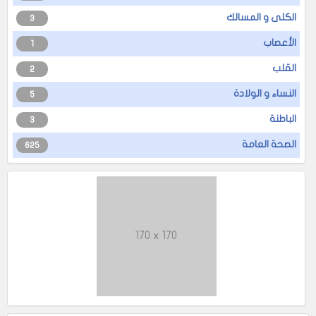
الكلى و المسالك
3
الأعصاب
1
القلب
2
النساء و الولادة
5
الباطنة
3
الصحة العامة
625
170 x 170