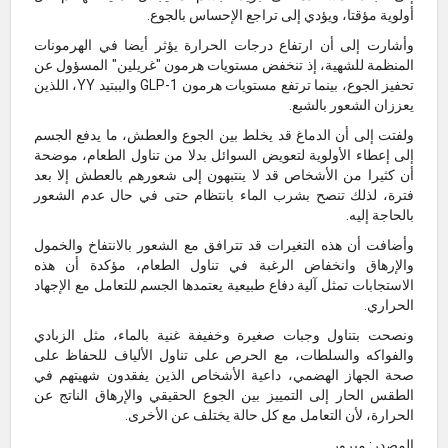
أولوية مؤقتا، ويؤدي إلى تراجع الإحساس بالجوع.
وأشارت إلى أن ارتفاع درجات الحرارة يؤثر أيضا في الهرمونات
المنظمة للشهية، إذ تنخفض مستويات هرمون "غريلين" المسؤول عن
تحفيز الجوع، بينما ترتفع مستويات هرمون GLP-1 والببتيد YY، اللذين
يعززان الشعور بالشبع.
ولفتت إلى أن الدماغ قد يخلط بين الجوع والعطش، ما يدفع الجسم
إلى إعطاء الأولوية لتعويض السوائل بدلا من تناول الطعام، موضحة
أن كثيرا من الأشخاص قد لا ينتبهون إلى شعورهم بالعطش إلا بعد
فترة، لذلك تنصح بشرب الماء بانتظام حتى في حال عدم الشعور
بالحاجة إليه.
وأضافت أن هذه التغيرات قد تترافق مع الشعور بالانتفاخ والخمول
والإرهاق وانخفاض الرغبة في تناول الطعام، مؤكدة أن هذه
الاستجابات تمثل آلية دفاع طبيعية يعتمدها الجسم للتعامل مع الإجهاد
الحراري.
ونصحت بتناول وجبات صغيرة وخفيفة غنية بالماء، مثل الزبادي
والفواكه والسلطات، مع الحرص على تناول الألياف للحفاظ على
صحة الجهاز الهضمي، داعية الأشخاص الذين يفقدون شهيتهم في
الطقس الحار إلى التمييز بين الجوع الحقيقي والإرهاق الناتج عن
الحرارة، لأن التعامل مع كل حالة يختلف عن الأخرى.
المصدر: ميرور