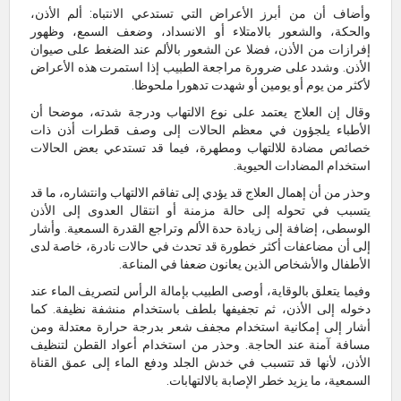
وأضاف أن من أبرز الأعراض التي تستدعي الانتباه: ألم الأذن،
والحكة، والشعور بالامتلاء أو الانسداد، وضعف السمع، وظهور
إفرازات من الأذن، فضلا عن الشعور بالألم عند الضغط على صيوان
الأذن. وشدد على ضرورة مراجعة الطبيب إذا استمرت هذه الأعراض
لأكثر من يوم أو يومين أو شهدت تدهورا ملحوظا.
وقال إن العلاج يعتمد على نوع الالتهاب ودرجة شدته، موضحا أن
الأطباء يلجؤون في معظم الحالات إلى وصف قطرات أذن ذات
خصائص مضادة للالتهاب ومطهرة، فيما قد تستدعي بعض الحالات
استخدام المضادات الحيوية.
وحذر من أن إهمال العلاج قد يؤدي إلى تفاقم الالتهاب وانتشاره، ما قد
يتسبب في تحوله إلى حالة مزمنة أو انتقال العدوى إلى الأذن
الوسطى، إضافة إلى زيادة حدة الألم وتراجع القدرة السمعية. وأشار
إلى أن مضاعفات أكثر خطورة قد تحدث في حالات نادرة، خاصة لدى
الأطفال والأشخاص الذين يعانون ضعفا في المناعة.
وفيما يتعلق بالوقاية، أوصى الطبيب بإمالة الرأس لتصريف الماء عند
دخوله إلى الأذن، ثم تجفيفها بلطف باستخدام منشفة نظيفة. كما
أشار إلى إمكانية استخدام مجفف شعر بدرجة حرارة معتدلة ومن
مسافة آمنة عند الحاجة. وحذر من استخدام أعواد القطن لتنظيف
الأذن، لأنها قد تتسبب في خدش الجلد ودفع الماء إلى عمق القناة
السمعية، ما يزيد خطر الإصابة بالالتهابات.