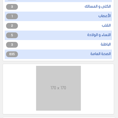
الكلى و المسالك
3
الأعصاب
1
القلب
2
النساء و الولادة
5
الباطنة
3
الصحة العامة
635
170 x 170