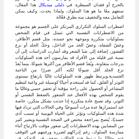
بالحرج أو فقدان السيطرة. في
دليلى ميديكال
هذا المقال،
سنفهم معًا ما هو هذا السلوك، ولماذا يحدث، وكيف يمكن
التعامل معه والتخفيف منه بطرق فعّالة.
اضطراب السلوك التكراري المرتكز على الجسم هو مجموعة
من الاضطرابات النفسية التي تتمثل في قيام الشخص
بسلوكيات متكررة وموجهة نحو جسده، مثل قضم الأظافر،
وعضّ الشفاه، وعضّ الخد من الداخل، وحكّ الجلد أو نزع
القشور، إضافة إلى شدّ الشعر.وقد أشارت الدراسات إلى أن
نسبة غير قليلة من الأفراد قد يمارسون أحد هذه السلوكيات
بدرجات متفاوتة، ويُعدّ قضم الأظافر من أكثرها شيوعًا، بينما يُعدّ
نزع الجلد أقل شيوعًا لكنه أكثر ضررًا من الناحية
الجسدية.ويرتبط ظهور هذه السلوكيات غالبًا بارتفاع مستوى
التوتر أو القلق، كما قد تُستخدم أحيانًا كوسيلة غير واعية لتنظيم
المشاعر أو الحصول على راحة مؤقتة أو تحفيز حسي.وغالبًا ما
يقوم الشخص بهذه الأفعال عند الشعور بالضغط النفسي أو
التوتر، وقد تصبح عادة متكررة إذا حدثت بشكل متكرر، خاصة
عند استمرارها عدة مرات أسبوعيًا. وفي الحالات التي تزداد فيها
شدة هذه السلوكيات وتؤثر على الحياة اليومية أو تسبب أذى
جسديًا، يُنصح بمراجعة مختص في الصحة النفسية.ويشير كثير
من المصابين بهذه الاضطرابات إلى شعور مؤقت بالارتياح أثناء
ممارسة السلوك، رغم إدراكهم لضرره ورغبتهم في التوقف
عنه. وغالبًا ما ترتبط هذه الحالات بضعف في التحكم في