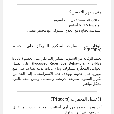
متى يظهر التحسن؟
الحالات الخفيفة: خلال 1–2 أسبوع
المتوسطة: 3–6 أسابيع
الشديدة: تحتاج دمج العلاج السلوكي مع مختص نفسي
الوقاية من السلوك المتكرر المرتكز على الجسم
(BFRBs)؟
تعتمد الوقاية من السلوك المتكرر المرتكز على الجسم (Body-
Focused Repetitive Behaviors - BFRBs) على تقليل
العوامل المحفِّزة للسلوك، وبناء عادات بديلة تساعد على منع
ظهوره قبل حدوثه. وتهدف هذه الاستراتيجيات إلى الحد من
تكرار السلوك بطريقة تدريجية ومنظمة، وليس منعه بالقوة
بشكل مباشر.
1) تقليل المحفزات (Triggers)
تُعد هذه الخطوة من أهم أساليب الوقاية، حيث يتم تقليل
الظروف التي تثير السلوك.