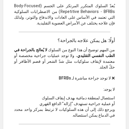
يُعدّ السلوك المتكرر المرتكز على الجسم (Body-Focused
Repetitive Behaviors - BFRBs) من الاضطرابات السلوكية
التي تعتمد في الأساس على العادات والاندفاع والتوتر، ولذلك
فإن علاجه يختلف عن الأمراض العضوية التقليدية.
أولًا: هل يمكن علاجه بالجراحة؟
من المهم توضيح أن هذا النوع من السلوك
لا يُعالج بالجراحة في
الطب النفسي التقليدي
، ولا توجد عمليات جراحية مخصصة أو
معتمدة لإيقاف سلوكيات مثل شدّ الشعر أو قضم الأظافر أو
حكّ الجلد.
❌ لا توجد جراحة مباشرة لـ BFRBs
لا يوجد:
استئصال لمنطقة دماغية بهدف إيقاف السلوك
أو عملية جراحية تستهدف “إزالة” الدافع القهري
ويرجع ذلك إلى أن هذه السلوكيات لا ترتبط بمركز واحد محدد
في الدماغ يمكن استئصاله.