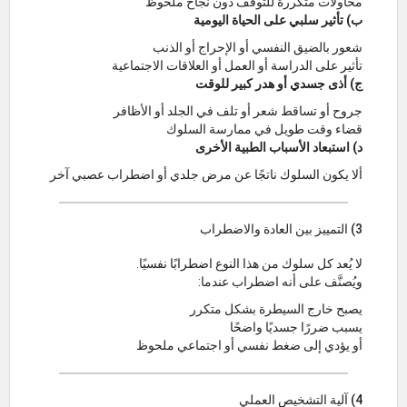
محاولات متكررة للتوقف دون نجاح ملحوظ
ب) تأثير سلبي على الحياة اليومية
شعور بالضيق النفسي أو الإحراج أو الذنب
تأثير على الدراسة أو العمل أو العلاقات الاجتماعية
ج) أذى جسدي أو هدر كبير للوقت
جروح أو تساقط شعر أو تلف في الجلد أو الأظافر
قضاء وقت طويل في ممارسة السلوك
د) استبعاد الأسباب الطبية الأخرى
ألا يكون السلوك ناتجًا عن مرض جلدي أو اضطراب عصبي آخر
3) التمييز بين العادة والاضطراب
لا يُعد كل سلوك من هذا النوع اضطرابًا نفسيًا.
ويُصنَّف على أنه اضطراب عندما:
يصبح خارج السيطرة بشكل متكرر
يسبب ضررًا جسديًا واضحًا
أو يؤدي إلى ضغط نفسي أو اجتماعي ملحوظ
4) آلية التشخيص العملي