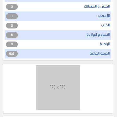
الكلى و المسالك
3
الأعصاب
1
القلب
2
النساء و الولادة
5
الباطنة
3
الصحة العامة
635
170 x 170