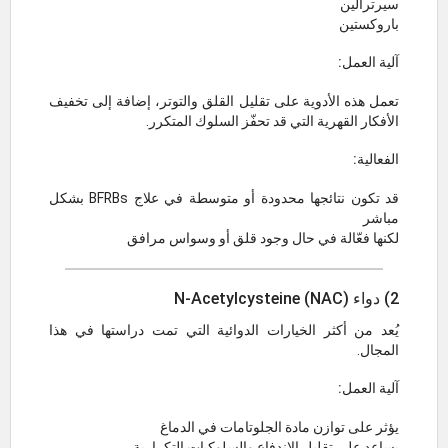
سيرترالين
باروكستين
آلية العمل:
تعمل هذه الأدوية على تقليل القلق والتوتر، إضافة إلى تخفيف
الأفكار القهرية التي قد تحفّز السلوك المتكرر.
الفعالية:
قد تكون نتائجها محدودة أو متوسطة في علاج BFRBs بشكل
مباشر
لكنها فعّالة في حال وجود قلق أو وسواس مرافق
2) دواء N-Acetylcysteine (NAC)
يُعد من أكثر الخيارات الدوائية التي تمت دراستها في هذا
المجال.
آلية العمل:
يؤثر على توازن مادة الجلوتامات في الدماغ
يساعد على تقليل الاندفاع والسلوكيات التكرارية