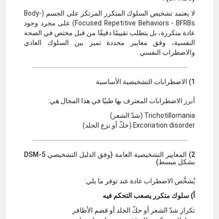
لا يعتمد تشخيص السلوك المتكرر المرتكز على الجسم (Body-
Focused Repetitive Behaviors - BFRBs) على مجرد وجود
عادة متكررة، بل يتطلب تقييمًا دقيقًا من قبل مختص في الصحة
النفسية، وفق معايير محددة تميز بين السلوك العادي
والاضطراب النفسي.
1) الاضطرابات التشخيصية الأساسية
أبرز الاضطرابات المعترف بها طبيًا في هذا المجال هي:
Trichotillomania (شدّ الشعر)
Excoriation disorder (حكّ أو نزع الجلد)
2) المعايير التشخيصية العامة (وفق الدليل التشخيصي DSM-5
بشكل مبسط)
يُشخَّص الاضطراب عادة عند توفر ما يلي:
أ) سلوك متكرر يصعب التحكم فيه
تكرار شدّ الشعر أو حكّ الجلد أو قضم الأظافر