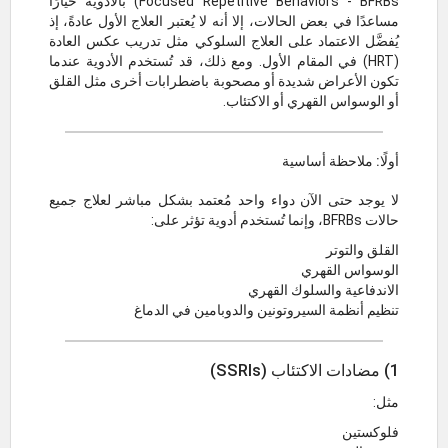
Focused Repetitive Behaviors - BFRBs) بالأدوية خيارًا
مساعدًا في بعض الحالات، إلا أنه لا يُعتبر العلاج الأول عادةً، إذ
يُفضَّل الاعتماد على العلاج السلوكي مثل تدريب عكس العادة
(HRT) في المقام الأول. ومع ذلك، قد تُستخدم الأدوية عندما
تكون الأعراض شديدة أو مصحوبة باضطرابات أخرى مثل القلق
أو الوسواس القهري أو الاكتئاب.
أولًا: ملاحظة أساسية
لا يوجد حتى الآن دواء واحد مُعتمد بشكل مباشر لعلاج جميع
حالات BFRBs، وإنما تُستخدم أدوية تؤثر على:
القلق والتوتر
الوسواس القهري
الاندفاعية والسلوك القهري
تنظيم أنظمة السيروتونين والدوبامين في الدماغ
1) مضادات الاكتئاب (SSRIs)
مثل:
فلوكستين