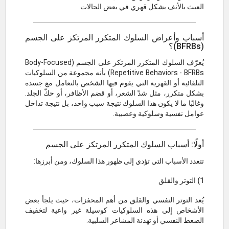
العبث بالأنف بشكل قهري في بعض الحالات
أسباب وأعراض السلوك المتكرر المرتكز على الجسم
(BFRBs)؟
يُعرّف السلوك المتكرر المرتكز على الجسم (Body-Focused
Repetitive Behaviors - BFRBs) بأنه مجموعة من السلوكيات
التلقائية أو القهرية التي يقوم فيها الشخص بالتعامل مع جسده
بشكل متكرر، مثل شدّ الشعر، أو قضم الأظافر، أو حكّ الجلد.
وغالبًا ما لا يكون هذا السلوك نتيجة سبب واحد، بل نتيجة تداخل
عوامل نفسية وسلوكية وعصبية.
أولًا: أسباب السلوك المتكرر المرتكز على الجسم
تتعدد الأسباب التي تؤدي إلى ظهور هذا السلوك، ومن أبرزها:
1) التوتر والقلق
يُعد التوتر النفسي والقلق من أهم المحفزات، حيث يلجأ بعض
الأشخاص إلى هذه السلوكيات كوسيلة غير واعية لتخفيف
الضغط النفسي أو تهدئة المشاعر السلبية.