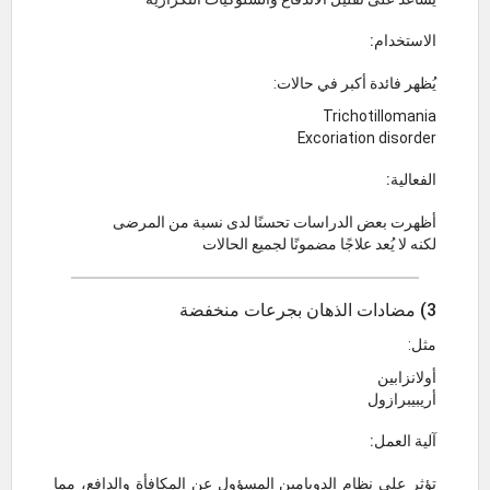
الاستخدام:
يُظهر فائدة أكبر في حالات:
Trichotillomania
Excoriation disorder
الفعالية:
أظهرت بعض الدراسات تحسنًا لدى نسبة من المرضى
لكنه لا يُعد علاجًا مضمونًا لجميع الحالات
3) مضادات الذهان بجرعات منخفضة
مثل:
أولانزابين
أريبيبرازول
آلية العمل:
تؤثر على نظام الدوبامين المسؤول عن المكافأة والدافع، مما