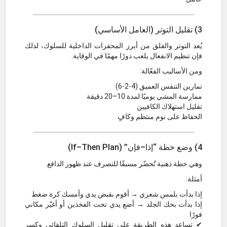
3) تقليل التوتر (العامل الأساسي)
يُعد التوتر والقلق من أبرز المحفزات الداخلية للسلوك، لذلك
فإن تنظيم الانفعال يلعب دورًا مهمًا في الوقاية.
ومن الأساليب الفعّالة:
تمارين التنفس العميق (4-2-6)
ممارسة المشي يوميًا لمدة 10–20 دقيقة
تقليل استهلاك الكافيين
الحفاظ على نوم منتظم وكافٍ
4) وضع خطة “إذا–فإن” (If–Then Plan)
وهي خطة ذهنية تُحضّر مسبقًا للتصرف عند ظهور الدافع.
أمثلة:
إذا بدأت بلمس شعري → أقوم بقبض يدي وأمسك كرة ضغط
إذا بدأت بحك الجلد → أضع يدي تحت الفخذين أو أغيّر مكاني
فورًا
✔ تساعد هذه الطريقة على تقليل السلوك التلقائي وكسر