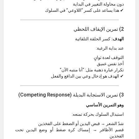
دون محاولة التغيير في البداية
✔ هذا يساعد على كسر “اللاوعي” في السلوك
2) تمرين الإيقاف اللحظي
الهدف:
كسر الحلقة التلقائية
عند بداية الرغبة:
التوقف لعدة ثوانٍ
أخذ نفس عميق
تكرار عبارة ذهنية مثل: “أنا منتبه الآن”
✔ الهدف هو إدخال وعي بين الدافع والفعل
3) تمرين الاستجابة البديلة (Competing Response)
وهو التمرين الأساسي
استبدال السلوك بحركة تمنعه:
شدّ الشعر → قبض اليدين أو الضغط على الفخذين
قضم الأظافر → إمساك كرة ضغط أو وضع اليدين تحت
الفخذين