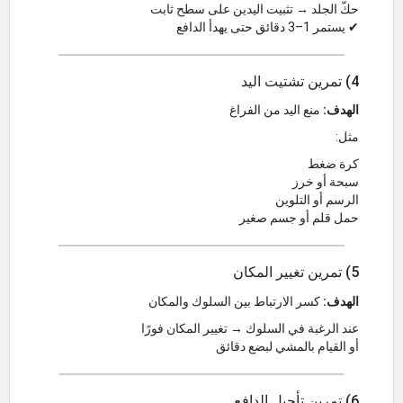
حكّ الجلد → تثبيت اليدين على سطح ثابت
✔ يستمر 1–3 دقائق حتى يهدأ الدافع
4) تمرين تشتيت اليد
الهدف:
منع اليد من الفراغ
مثل:
كرة ضغط
سبحة أو خرز
الرسم أو التلوين
حمل قلم أو جسم صغير
5) تمرين تغيير المكان
الهدف:
كسر الارتباط بين السلوك والمكان
عند الرغبة في السلوك → تغيير المكان فورًا
أو القيام بالمشي لبضع دقائق
6) تمرين تأجيل الدافع