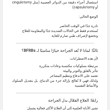
استئصال أجزاء دقيقة من الدوائر العصبية (مثل cingulotomy
أو capsulotomy)
الوضع الحالي:
نادرة جدًا في الوقت الحاضر
تُستخدم فقط في الحالات الشديدة جدًا والمقاومة للعلاج
وتخضع لإشراف طبي صارم للغاية
ثالثًا: لماذا لا تُعد الجراحة خيارًا مناسبًا لـ BFRBs؟
لأن هذه الاضطرابات:
مرتبطة بسلوكيات مكتسبة وعادات متكررة
تتأثر بالقلق والتوتر والبيئة
تعتمد على الاندفاع وتنظيم المشاعر
ولذلك فهي لا تُعالج بإزالة جزء من الدماغ، بل بتعديل السلوك
والأنماط النفسية.
رابعًا: العلاج الفعّال بدل الجراحة
تشير الأدلة العلمية إلى أن العلاج الأكثر فعالية يشمل: