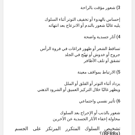
3) شعور مؤقت بالراحة
إحساس بالهدوء أو تخفيف التوتر أثناء السلوك
يليه غالبًا شعور بالندم أو الانزعاج بعد انتهائه
4) آثار جسدية واضحة
تساقط الشعر أو ظهور فراغات في فروة الرأس
جروح أو خدوش أو تهيّج في الجلد
تشقق أو تلف الأظافر
5) الارتباط بمواقف معينة
يزداد أثناء التوتر أو القلق أو الملل
ويظهر غالبًا خلال التركيز العميق أو الشرود الذهني
6) تأثير نفسي واجتماعي
شعور بالذنب أو الإحراج بعد السلوك
محاولة إخفاء الآثار الجسدية عن الآخرين
تشخيص السلوك المتكرر المرتكز على الجسم
(BFRBs)؟