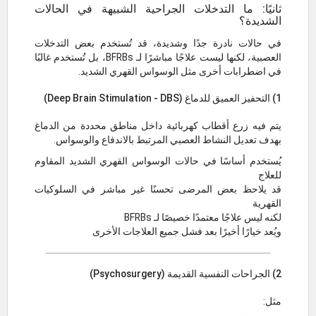
ثانيًا: ما التدخلات الجراحية الشبيهة في الحالات
الشديدة؟
في حالات نادرة جدًا وشديدة، قد تُستخدم بعض التدخلات
العصبية، لكنها ليست علاجًا مباشرًا لـ BFRBs، بل تُستخدم غالبًا
في اضطرابات أخرى مثل الوسواس القهري الشديد.
1) التحفيز العميق للدماغ (Deep Brain Stimulation - DBS)
يتم فيه زرع أقطاب كهربائية داخل مناطق محددة من الدماغ
بهدف تعديل النشاط العصبي المرتبط بالاندفاع والوسواس.
يُستخدم أساسًا في حالات الوسواس القهري الشديد المقاوم
للعلاج
قد يلاحظ بعض المرضى تحسنًا غير مباشر في السلوكيات
القهرية
لكنه ليس علاجًا معتمدًا خصيصًا لـ BFRBs
ويُعد خيارًا أخيرًا بعد فشل جميع العلاجات الأخرى
2) الجراحات النفسية القديمة (Psychosurgery)
مثل: