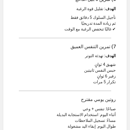
الهدف:
تقليل قوة الرغبة
تأجيل السلوك 5 دقائق فقط
ثم زيادة المدة تدريجيًا
✔ غالبًا تنخفض الرغبة مع الوقت
7) تمرين التنفس العميق
الهدف:
تهدئة التوتر
شهيق 4 ثوانٍ
حبس النفس ثانيتين
زفير 6 ثوانٍ
تكرار 5 مرات
روتين يومي مقترح
صباحًا: تنفس + وعي
أثناء اليوم: استخدام الاستجابة البديلة
مساءً: تسجيل الملاحظات
طوال اليوم: إبقاء اليد مشغولة