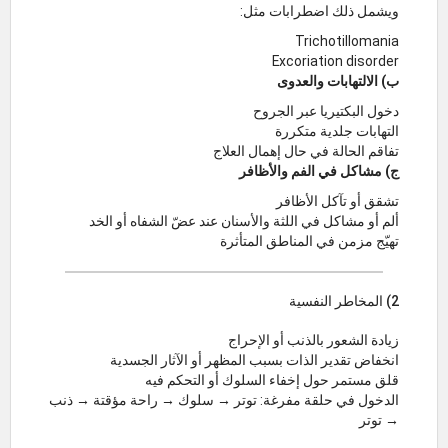
ويشمل ذلك اضطرابات مثل:
Trichotillomania
Excoriation disorder
ب) الالتهابات والعدوى
دخول البكتيريا عبر الجروح
التهابات جلدية متكررة
تفاقم الحالة في حال إهمال العلاج
ج) مشاكل في الفم والأظافر
تشقق أو تآكل الأظافر
ألم أو مشاكل في اللثة والأسنان عند عضّ الشفاه أو الخد
تهيّج مزمن في المناطق المتأثرة
2) المخاطر النفسية
زيادة الشعور بالذنب أو الإحراج
انخفاض تقدير الذات بسبب المظهر أو الآثار الجسدية
قلق مستمر حول إخفاء السلوك أو التحكم فيه
الدخول في حلقة مفرغة: توتر → سلوك → راحة مؤقتة → ذنب
→ توتر