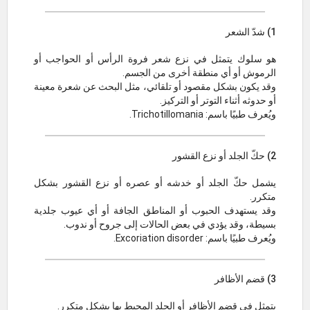
1) شدّ الشعر
هو سلوك يتمثل في نزع شعر فروة الرأس أو الحواجب أو
الرموش أو أي منطقة أخرى من الجسم.
وقد يكون بشكل مقصود أو تلقائي، مثل البحث عن شعرة معينة
أو حدوثه أثناء التوتر أو التركيز.
ويُعرف طبيًا باسم: Trichotillomania.
2) حكّ الجلد أو نزع القشور
يشمل حكّ الجلد أو خدشه أو عصره أو نزع القشور بشكل
متكرر.
وقد يستهدف الحبوب أو المناطق الجافة أو أي عيوب جلدية
بسيطة، وقد يؤدي في بعض الحالات إلى جروح أو ندوب.
ويُعرف طبيًا باسم: Excoriation disorder.
3) قضم الأظافر
يتمثل في قضم الأظافر أو الجلد المحيط بها بشكل متكرر.