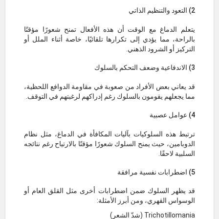
2) التعود والتنظيم الذاتي
يتعلم الدماغ مع الوقت أن هذه الأفعال تمنح شعورًا مؤقتًا
بالراحة، مما يؤدي إلى تكرارها تلقائيًا، خاصة أثناء الملل أو
التركيز أو الشرود الذهني.
3) الاندفاعية وضعف التحكم بالسلوك
قد يعاني بعض الأفراد من صعوبة في مقاومة الدوافع اللحظية،
مما يجعلهم يقومون بالسلوك رغم إدراكهم لرغبتهم في التوقف.
4) عوامل عصبية
ترتبط هذه السلوكيات بآليات المكافأة في الدماغ، مثل نظام
الدوبامين، حيث يمنح السلوك شعورًا مؤقتًا بالارتياح رغم نتائجه
السلبية لاحقًا.
5) اضطرابات نفسية مرافقة
قد يظهر السلوك ضمن اضطرابات أخرى مثل القلق العام أو
الوسواس القهري، ومن أبرز الأمثلة:
Trichotillomania (شدّ الشعر)