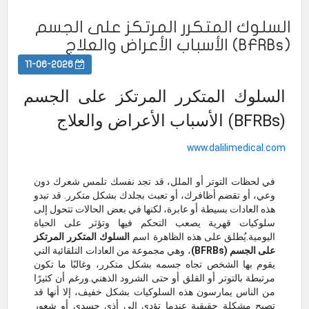
السلوك المتكرر المرتكز على الجسم
(BFRBs) الأسباب الأعراض والعلاج
11-06-2026
السلوك المتكرر المرتكز على الجسم
(BFRBs) الأسباب الأعراض والعلاج
www.dalilimedical.com
في لحظات التوتر أو الملل، قد تجد نفسك تلمس شعرك دون
وعي، أو تقضم أظافرك، أو تعبث بجلدك بشكل متكرر. قد تبدو
هذه العادات بسيطة أو عابرة، لكنها في بعض الحالات تتحول إلى
سلوكيات قهرية يصعب التحكم فيها وتؤثر على الحياة
اليومية.يُطلق على هذه الظاهرة اسم
السلوك المتكرر المرتكز
على الجسم (BFRBs)
، وهي مجموعة من العادات التلقائية التي
يقوم بها الشخص تجاه جسمه بشكل متكرر، وغالبًا ما تكون
مرتبطة بالتوتر أو القلق أو حتى الشرود الذهني.ورغم أن كثيرًا
من الناس يمارسون هذه السلوكيات بشكل خفيف، إلا أنها قد
تصبح مشكلة حقيقية عندما تؤدي إلى أذى جسدي أو شعور