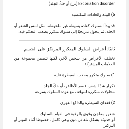
Excoriation disorder (نزع أو حكّ الجلد)
6) البيئة والعادات المكتسبة
قد يبدأ السلوك كعادة بسيطة غير ملحوظة، مثل لمس الشعر أو
الجلد، ثم يتحول تدريجيًا إلى سلوك متكرر يصعب التحكم فيه.
ثانيًا: أعراض السلوك المتكرر المرتكز على الجسم
تختلف الأعراض من شخص لآخر، لكنها تتضمن مجموعة من
العلامات المشتركة:
1) سلوك متكرر يصعب السيطرة عليه
تكرار شدّ الشعر، قضم الأظافر، أو حكّ الجلد
محاولات متكررة للتوقف مع عودة السلوك بسرعة
2) فقدان السيطرة والدافع القهري
شعور مفاجئ وقوي بالرغبة في القيام بالسلوك
أو حدوثه بشكل تلقائي دون وعي كامل، خصوصًا أثناء التوتر أو
التركيز