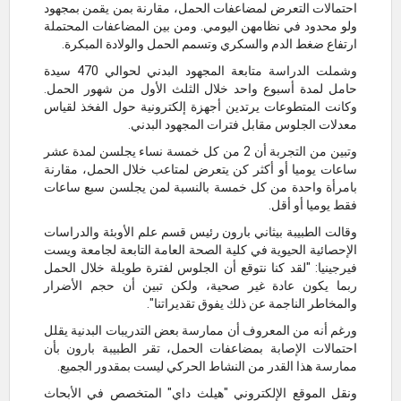
احتمالات التعرض لمضاعفات الحمل، مقارنة بمن يقمن بمجهود
ولو محدود في نظامهن اليومي. ومن بين المضاعفات المحتملة
ارتفاع ضغط الدم والسكري وتسمم الحمل والولادة المبكرة.
وشملت الدراسة متابعة المجهود البدني لحوالي 470 سيدة
حامل لمدة أسبوع واحد خلال الثلث الأول من شهور الحمل.
وكانت المتطوعات يرتدين أجهزة إلكترونية حول الفخذ لقياس
معدلات الجلوس مقابل فترات المجهود البدني.
وتبين من التجربة أن 2 من كل خمسة نساء يجلسن لمدة عشر
ساعات يوميا أو أكثر كن يتعرض لمتاعب خلال الحمل، مقارنة
بامرأة واحدة من كل خمسة بالنسبة لمن يجلسن سبع ساعات
فقط يوميا أو أقل.
وقالت الطبيبة بيثاني بارون رئيس قسم علم الأوبئة والدراسات
الإحصائية الحيوية في كلية الصحة العامة التابعة لجامعة ويست
فيرجينيا: "لقد كنا نتوقع أن الجلوس لفترة طويلة خلال الحمل
ربما يكون عادة غير صحية، ولكن تبين أن حجم الأضرار
والمخاطر الناجمة عن ذلك يفوق تقديراتنا".
ورغم أنه من المعروف أن ممارسة بعض التدريبات البدنية يقلل
احتمالات الإصابة بمضاعفات الحمل، تقر الطبيبة بارون بأن
ممارسة هذا القدر من النشاط الحركي ليست بمقدور الجميع.
ونقل الموقع الإلكتروني "هيلث داي" المتخصص في الأبحاث