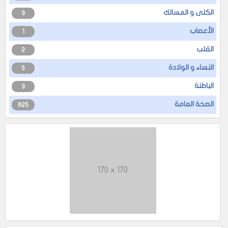
الكلى و المسالك
3
الأعصاب
1
القلب
2
النساء و الولادة
5
الباطنة
3
الصحة العامة
625
170 x 170