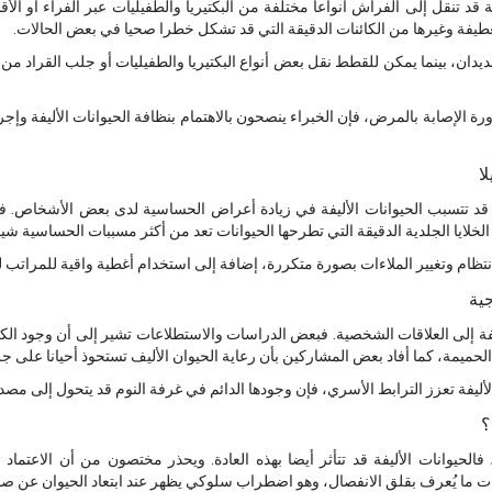
ة قد تنقل إلى الفراش أنواعا مختلفة من البكتيريا والطفيليات عبر الفراء أو الأق
العطيفة وغيرها من الكائنات الدقيقة التي قد تشكل خطرا صحيا في بعض الحالات.
يدان، بينما يمكن للقطط نقل بعض أنواع البكتيريا والطفيليات أو جلب القراد من ال
رة الإصابة بالمرض، فإن الخبراء ينصحون بالاهتمام بنظافة الحيوانات الأليفة وإ
ا
 قد تتسبب الحيوانات الأليفة في زيادة أعراض الحساسية لدى بعض الأشخاص. فف
خلايا الجلدية الدقيقة التي تطرحها الحيوانات تعد من أكثر مسببات الحساسية شيو
ظام وتغيير الملاءات بصورة متكررة، إضافة إلى استخدام أغطية واقية للمراتب 
جية
لأليفة إلى العلاقات الشخصية. فبعض الدراسات والاستطلاعات تشير إلى أن وجود ا
 الحميمة، كما أفاد بعض المشاركين بأن رعاية الحيوان الأليف تستحوذ أحيانا عل
لأليفة تعزز الترابط الأسري، فإن وجودها الدائم في غرفة النوم قد يتحول إلى مصد
؟
 فالحيوانات الأليفة قد تتأثر أيضا بهذه العادة. ويحذر مختصون من أن الاعتماد
ات ما يُعرف بقلق الانفصال، وهو اضطراب سلوكي يظهر عند ابتعاد الحيوان عن صا