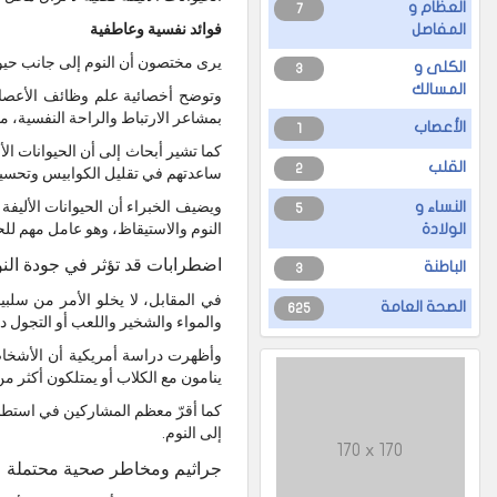
العظام و
7
فوائد نفسية وعاطفية
المفاصل
يرى مختصون أن النوم إلى جانب حيوا
الكلى و
3
المسالك
وتوضح أخصائية علم وظائف الأعصاب، 
بمشاعر الارتباط والراحة النفسية، 
الأعصاب
1
كما تشير أبحاث إلى أن الحيوانات ال
القلب
2
ساعدتهم في تقليل الكوابيس وتحسين
ويضيف الخبراء أن الحيوانات الأليفة 
النساء و
5
النوم والاستيقاظ، وهو عامل مهم ل
الولادة
اضطرابات قد تؤثر في جودة الن
الباطنة
3
في المقابل، لا يخلو الأمر من سلبيا
الصحة العامة
625
والمواء والشخير واللعب أو التجول د
وأظهرت دراسة أمريكية أن الأشخاص ا
ينامون مع الكلاب أو يمتلكون أكثر من
كما أقرّ معظم المشاركين في استطلاع
إلى النوم.
170 x 170
جراثيم ومخاطر صحية محتملة