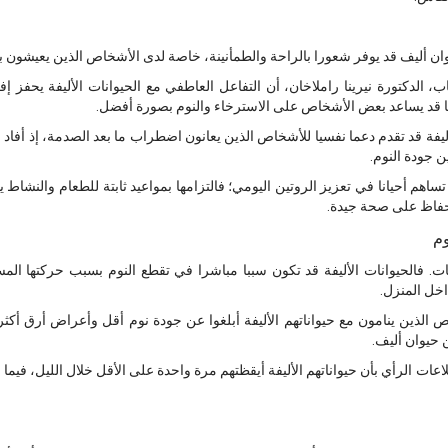
ن أليف قد يوفر شعورا بالراحة والطمأنينة، خاصة لدى الأشخاص الذين يعيشون بمف
الدكتورة نيرينا راملاخان، أن التفاعل العاطفي مع الحيوانات الأليفة يحفز 
ما قد يساعد بعض الأشخاص على الاسترخاء والنوم بصورة أفضل.
أليفة قد تقدم دعما نفسيا للأشخاص الذين يعانون اضطراب ما بعد الصدمة، إذ أفاد 
 جودة النوم.
تساهم أحيانا في تعزيز الروتين اليومي؛ فالتزامها بمواعيد ثابتة للطعام والنشاط 
لحفاظ على صحة جيدة.
وم
ت. فالحيوانات الأليفة قد تكون سببا مباشرا في تقطع النوم بسبب حركتها المستم
اخل المنزل.
لذين ينامون مع حيواناتهم الأليفة أبلغوا عن جودة نوم أقل وأعراض أرق أكثر
 حيوان أليف.
ات الرأي بأن حيواناتهم الأليفة أيقظتهم مرة واحدة على الأقل خلال الليل، فيم