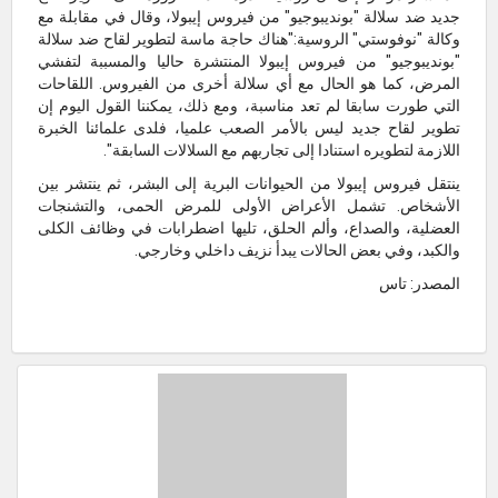
جديد ضد سلالة "بونديبوجيو" من فيروس إيبولا، وقال في مقابلة مع
وكالة "نوفوستي" الروسية:"هناك حاجة ماسة لتطوير لقاح ضد سلالة
"بونديبوجيو" من فيروس إيبولا المنتشرة حاليا والمسببة لتفشي
المرض، كما هو الحال مع أي سلالة أخرى من الفيروس. اللقاحات
التي طورت سابقا لم تعد مناسبة، ومع ذلك، يمكننا القول اليوم إن
تطوير لقاح جديد ليس بالأمر الصعب علميا، فلدى علمائنا الخبرة
اللازمة لتطويره استنادا إلى تجاربهم مع السلالات السابقة".
ينتقل فيروس إيبولا من الحيوانات البرية إلى البشر، ثم ينتشر بين
الأشخاص. تشمل الأعراض الأولى للمرض الحمى، والتشنجات
العضلية، والصداع، وألم الحلق، تليها اضطرابات في وظائف الكلى
والكبد، وفي بعض الحالات يبدأ نزيف داخلي وخارجي.
المصدر: تاس