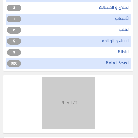
الكلى و المسالك
3
الأعصاب
1
القلب
2
النساء و الولادة
5
الباطنة
3
الصحة العامة
620
170 x 170