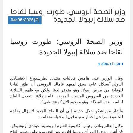
وزير الصحة الروسي: طورت روسيا لقاحا
ضد سلالة إيبولا الجديدة
04-06-2026
وزير الصحة الروسي: طورت روسيا
لقاحا ضد سلالة إيبولا الجديدة
arabic.rt.com
وقال الوزير على هامش فعاليات منتدى بطرسبورغ الاقتصادي
الدولي:"بشكل عام، سبق لمعهد غاماليا الروسي أن طوّر لقاحا
للوقاية من مرض إيبولا، وهو متوفر لدينا. ولكن مع ظهور السلالة
الجديدة من الفيروس المسبب للمرض، قام زملاؤنا بتعديل اللقاح
ليناسب هذه السلالة، وهو موجود الآن كمنتج طبي".
وأشار موراشكو خلال حديثة إلى أن اللقاح الجديد لا يزال بحاجة
للخضوع لمراحل اختبار معينة قبل البدء باستخدامه.
وكان العالم ونائب رئيس أكاديمية العلوم الروسية، غينادي أونيشينكو،
قد أشار مؤخرا إلى أن روسيا قادرة عند الضرورة على تطوير لقاح