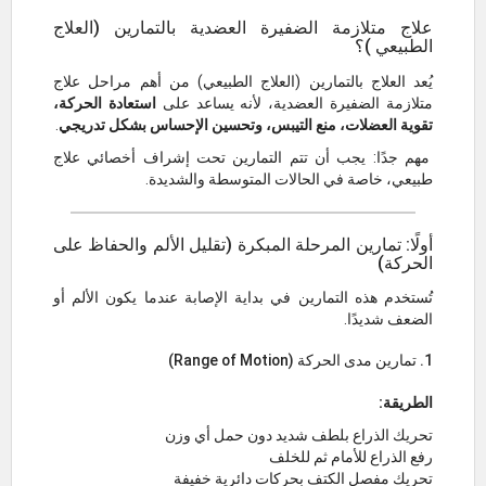
علاج متلازمة الضفيرة العضدية بالتمارين (العلاج
الطبيعي )؟
يُعد العلاج بالتمارين (العلاج الطبيعي) من أهم مراحل علاج
متلازمة الضفيرة العضدية، لأنه يساعد على
استعادة الحركة،
تقوية العضلات، منع التيبس، وتحسين الإحساس بشكل تدريجي
.
مهم جدًا: يجب أن تتم التمارين تحت إشراف أخصائي علاج
طبيعي، خاصة في الحالات المتوسطة والشديدة.
أولًا: تمارين المرحلة المبكرة (تقليل الألم والحفاظ على
الحركة)
تُستخدم هذه التمارين في بداية الإصابة عندما يكون الألم أو
الضعف شديدًا.
1. تمارين مدى الحركة (Range of Motion)
الطريقة:
تحريك الذراع بلطف شديد دون حمل أي وزن
رفع الذراع للأمام ثم للخلف
تحريك مفصل الكتف بحركات دائرية خفيفة