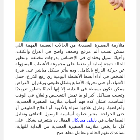
متلازمة الضفيرة العضدية من الحالات العصبية المهمة اللي
ممكن تسبب ألم مزعج وضعف واضح في الذراع والكتف،
وأحيانًا تنميل وفقدان في الإحساس بدرجات مختلفة. وبتظهر
الحالة نتيجة إصابة أو ضغط على مجموعة الأعصاب المسؤولة
عن حركة الذراع بالكامل، وده بيأثر بشكل مباشر على قدرة
الشخص في أداء أبسط الأنشطة اليومية زي رفع الذراع، حمل
الأشياء، أو حتى تحريك الأصابع بشكل طبيعي.ورغم إن الأعراض
ممكن تكون بسيطة في البداية، إلا إنها أحيانًا بتتطور تدريجيًا
وتسبب مشاكل أكبر لو ما تمش التشخيص والعلاج في الوقت
المناسب. عشان كده فهم أسباب متلازمة الضفيرة العضدية،
وأعراضها، وطرق علاجها سواء بالأدوية أو العلاج الطبيعي أو
حتى الجراحة، يعتبر خطوة أساسية للوصول للتعافي وتقليل
المضاعفات.في
دليلى ميديكال
المقال ده هنتعرف بشكل على
كل ما يخص متلازمة الضفيرة العضدية من البداية للنهاية،
تساعدك تفهم الحالة وتتعامل معاها صح.