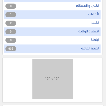
الكلى و المسالك
3
الأعصاب
1
القلب
2
النساء و الولادة
5
الباطنة
3
الصحة العامة
635
170 x 170