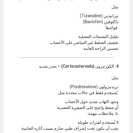
مثل:
تيزانيدين (Tizanidine)
باكلوفين (Baclofen)
فوائدها:
تقليل التشنجات العضلية
تخفيف الضغط غير المباشر على الأعصاب
تحسين الراحة العامة
4. الكورتيزون (Corticosteroids) – بحذر شديد
مثل:
بريدنيزولون (Prednisolone)
يُستخدم فقط في حالات محددة مثل:
وجود التهاب شديد حول الأعصاب
أو ضغط واضح على الضفيرة العضدية
⚠️ ملاحظات مهمة:
لا يُستخدم لفترات طويلة
يجب أن يكون تحت إشراف طبي صارم بسبب آثاره الجانبية