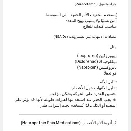
باراسيتامول (Paracetamol)
يُستخدم لتخفيف الألم الخفيف إلى المتوسط
آمن نسبيًا ولا يسبب تهيج المعدة
مناسب كبداية للعلاج
مضادات الالتهاب غير الستيرويدية (NSAIDs)
مثل:
إيبوبروفين (Ibuprofen)
ديكلوفيناك (Diclofenac)
نابروكسين (Naproxen)
فوائدها:
تقليل الألم
تقليل الالتهاب حول الأعصاب
تحسين القدرة على الحركة بشكل مؤقت
⚠️ يجب الحذر عند استخدامها لفترات طويلة لأنها قد تؤثر على
المعدة أو الكلى، لذا تُستخدم تحت إشراف طبي.
2. أدوية آلام الأعصاب (Neuropathic Pain Medications)