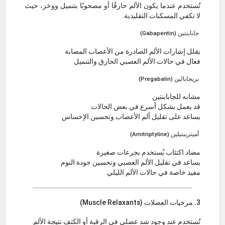
تُستخدم عندما يكون الألم حارقًا أو مصحوبًا بتنميل ووخز، حيث
لا تكفي المسكنات التقليدية.
جابابنتين (Gabapentin)
يقلل إشارات الألم الصادرة من الأعصاب المصابة
فعال في حالات الألم العصبي الحارق والتنميل
بريجابالين (Pregabalin)
مشابه للجابابنتين
قد يعمل بشكل أسرع في بعض الحالات
يساعد على تقليل ألم الأعصاب وتحسين الإحساس
أميتريبتيلين (Amitriptyline)
مضاد اكتئاب يُستخدم بجرعات صغيرة
يساعد في تقليل الألم العصبي وتحسين جودة النوم
مفيد خاصة في حالات الألم الليلي
3. مرخيات العضلات (Muscle Relaxants)
تُستخدم عند وجود شد عضلي في الرقبة أو الكتف نتيجة الألم.