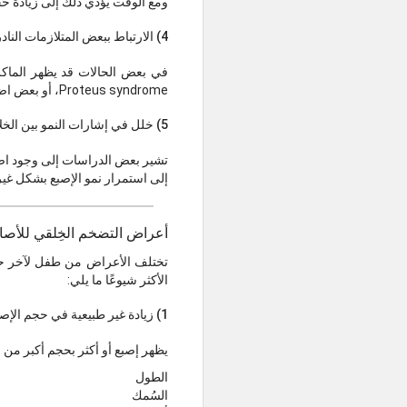
ومع الوقت يؤدي ذلك إلى زيادة ح
4) الارتباط ببعض المتلازمات النادرة
في بعض الحالات قد يظهر الماك
Proteus syndrome، أو بعض اضطرابات النمو الموضعي.
5) خلل في إشارات النمو بين الخلايا
تشير بعض الدراسات إلى وجود اضط
إلى استمرار نمو الإصبع بشكل غير
أعراض التضخم الخِلقي للأصاب
تختلف الأعراض من طفل لآخر حس
الأكثر شيوعًا ما يلي:
1) زيادة غير طبيعية في حجم الإصبع
يظهر إصبع أو أكثر بحجم أكبر من ا
الطول
السُمك