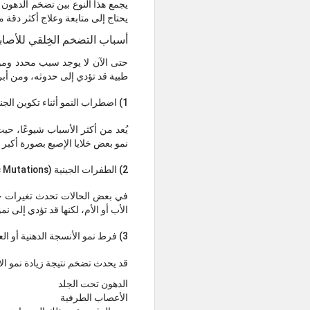
يجمع هذا النوع بين تضخم الدهون وا
يحتاج إلى متابعة وعلاج أكثر دقة مق
أسباب التضخم الخِلقي للأصابع
حتى الآن لا يوجد سبب محدد ومؤك
طبية قد تؤدي إلى حدوثه، ومن أبر
1) اضطراب النمو أثناء تكوين الجنين
يُعد من أكثر الأسباب شيوعًا، ح
نمو بعض خلايا الإصبع بصورة أكبر
2) الطفرات الجينية (Somatic Mutations)
في بعض الحالات تحدث تغيرات جين
الأب أو الأم، لكنها قد تؤدي إلى 
3) فرط نمو الأنسجة الدهنية أو العصبية
قد يحدث تضخم نتيجة زيادة نمو ال
الدهون تحت الجلد
الأعصاب الطرفية