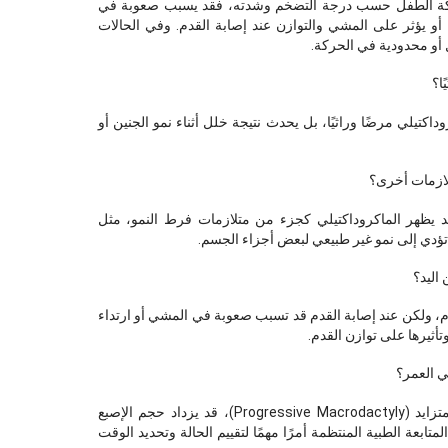
حركة الطفل حسب درجة التضخم وشدته، فقد يسبب صعوبة في
، أو يؤثر على المشي والتوازن عند إصابة القدم. وفي الحالات
 أو محدودية في الحركة.
ا؟
داكتيلي مرضًا وراثيًا، بل يحدث نتيجة خلل أثناء نمو الجنين أو
لازمات أخرى؟
د يظهر الماكروداكتيلي كجزء من متلازمات فرط النمو، مثل
 اليد؟
دم، ولكن عند إصابة القدم قد تسبب صعوبة في المشي أو ارتداء
تأثيرها على توازن القدم.
ي العمر؟
في بعض الأنواع، خاصة النوع المتزايد (Progressive Macrodactyly)، قد يزداد حجم الإصبع
لمتابعة الطبية المنتظمة أمرًا مهمًا لتقييم الحالة وتحديد الوقت