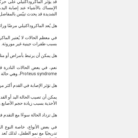
قد يؤثر الماكروداكتيلي على 
الإمساك بالأشياء عند إصابة اليد
الشديدة قد يحدث تيبّس بالمفاصل
هل يُعد الماكروداكتيلي مرضًا وراثيً
في معظم الحالات لا يُعتبر الماكرو
بسبب طفرات جينية غير موروثة.
هل يمكن أن يرتبط بأمراض أو مت
نعم، في بعض الحالات النادرة ق
Proteus syndrome، وهي حالة تؤدي إلى نمو غير طبيعي لبعض أجزاء الجسم.
هل تؤثر الإصابة في القدم أكثر من
يمكن أن تصيب الحالة اليد أو الق
الأحذية بسبب زيادة حجم الأصابع و
هل تزداد الحالة سوءًا مع التقدم ف
تدريجيًا مع نمو الطفل، لذلك تُعد ا