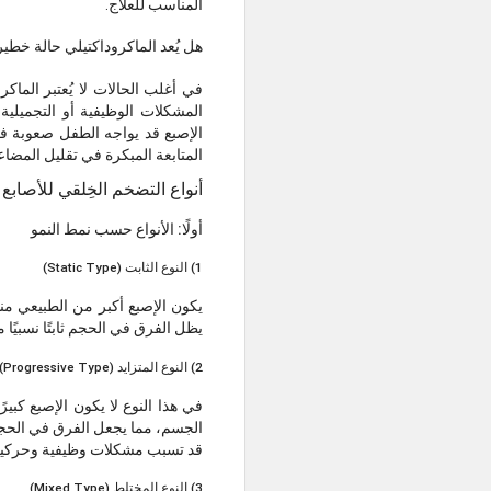
المناسب للعلاج.
هل يُعد الماكروداكتيلي حالة خطي
في أغلب الحالات لا يُعتبر الماك
المشكلات الوظيفية أو التجميلية
الإصبع قد يواجه الطفل صعوبة في
المتابعة المبكرة في تقليل المضا
أنواع التضخم الخِلقي للأصابع 
أولًا: الأنواع حسب نمط النمو
1) النوع الثابت (Static Type)
يكون الإصبع أكبر من الطبيعي منذ
يظل الفرق في الحجم ثابتًا نسبيًا 
2) النوع المتزايد (Progressive Type)
في هذا النوع لا يكون الإصبع كبي
الجسم، مما يجعل الفرق في الحجم يز
قد تسبب مشكلات وظيفية وحركية
3) النوع المختلط (Mixed Type)