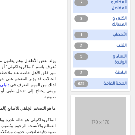
العظام و
7
المفاصل
الكلى و
3
المسالك
الأعصاب
1
القلب
2
النساء و
5
يولد بعض الأطفال وهم يعانون م
الولادة
تُعرف باسم “الماكروداكتيلي” أو ال
تثير قلق الأهل خاصة عند ملاحظة
الباطنة
3
الحالات قد يؤثر التضخم على حر
الصحة العامة
625
لذلك من المهم التعرف فى
دليلى
ومتى يحتاج إلى تدخل طبي أو
طبيعية.
ما هو التضخم الخِلقي للأصابع (الماكروداكتيل
الماكروداكتيلي هو حالة نادرة يو
170 x 170
العظام والأنسجة الرخوة. وتُصيب ه
طبية دقيقة لتجنب حدوث مشكلات 