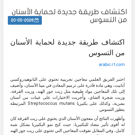
اكتشاف طريقة جديدة لحماية الأسنان
من التسوس
20-05-2026
اكتشاف طريقة جديدة لحماية الأسنان
من التسوس
arabic.rt.com
اختبر الفريق العلمي معاجين تجريبية تحتوي على النانوهيدروكسي
أباتيت، وهي مادة قادرة على ترميم المعادن في مينا الأسنان، وأضيف
إلى تلك المعاجين مواد طبيعية مثل زيت جوز الهند، وزيت القرفة،
وزيت شجرة الشاي، وأُجريت الاختبارات على عينات من أسنان
بشرية، وكذلك على بكتيريا Streptococcus mutans المرتبطة
بتطور التسوس.
وأظهرت النتائج أن معجون الأسنان الذي يحتوي على زيت القرفة كان
له أقوى تأثير مضاد للبكتيريا، حيث كبح نمو البكتيريا بشكل شبه
كامل، وفي المقابل تفوقت المعاجين التي تحتوي على زيت جوز الهند