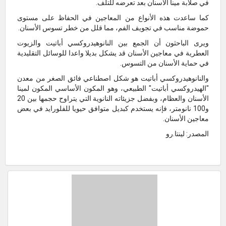
في صلابة مينا الأسنان بعد تعرضه للتلف.
كما ساعدت هذه الأنواع من المعاجين في الحفاظ على مستوى
حموضة مناسب في تجويف الفم، مما قلل من خطر تسوس الأسنان.
ويرى الباحثون أن الجمع بين النانوهيدروكسي أباتيت والزيوت
العطرية في معاجين الأسنان قد يشكل بديلا واعدا للوسائل التقليدية
في حماية الأسنان من التسوس.
والنانوهيدروكسي أباتيت هو شكل اصطناعي فائق الصغر من معدن
"الهيدروكسي أباتيت" الطبيعي، وهو المكون الأساسي المكون لمينا
الأسنان والعظام، وبفضل جزيئاته النانوية التي يتراوح حجمها بين 20
و100 نانومتر، فإنه يستخدم كبديل متوافق حيويا للفلورايد في بعض
معاجين الأسنان.
المصدر: لينتا.رو