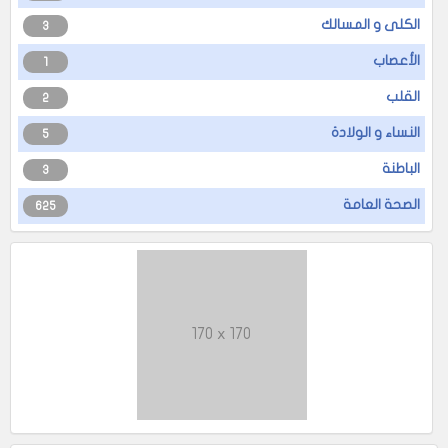
الكلى و المسالك
3
الأعصاب
1
القلب
2
النساء و الولادة
5
الباطنة
3
الصحة العامة
625
170 x 170