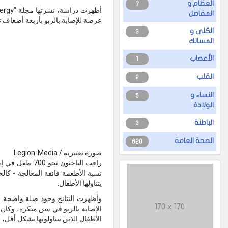
العظام و
7
المفاصل
عرضة للإصابة بالربو بأربعة أضعاف تق
الكلى و
3
المسالك
الأعصاب
1
القلب
2
النساء و
5
الولادة
الباطنة
3
الصحة العامة
620
صورة تعبيرية / Legion-Media
نسبة الأطعمة فائقة المعالجة - كال
يتناولها الأطفال.
وأظهرت النتائج وجود صلة واضحة بي
170 x 170
الإصابة بالربو في سن مبكرة، وكان ا
الأطفال الذين يتناولونها بشكل أقل،