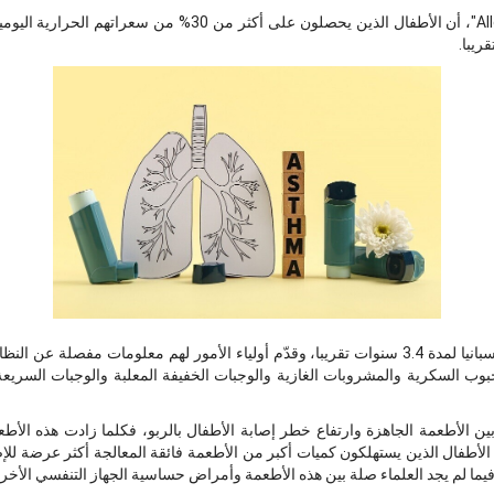
أظهرت دراسة، نشرتها مجلة "Allergy"، أن الأطفال الذين يحصلون على
ريبا.
راقب الباحثون نحو 700 طفل في إسبانيا لمدة 3.4 سنوات تقريبا، وقدّم أولياء الأمور لهم معلوما
حبوب السكرية والمشروبات الغازية والوجبات الخفيفة المعلبة والوجبات السريع
ن الأطعمة الجاهزة وارتفاع خطر إصابة الأطفال بالربو، فكلما زادت هذه الأطع
لأطفال الذين يستهلكون كميات أكبر من الأطعمة فائقة المعالجة أكثر عرضة للإص
 فيما لم يجد العلماء صلة بين هذه الأطعمة وأمراض حساسية الجهاز التنفسي الأخر