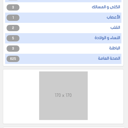
الكلى و المسالك
3
الأعصاب
1
القلب
2
النساء و الولادة
5
الباطنة
3
الصحة العامة
625
170 x 170