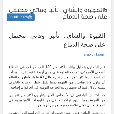
٥القهوة والشاي.. تأثير وقائي محتمل
على صحة الدماغ
18-05-2026
القهوة والشاي.. تأثير وقائي محتمل
على صحة الدماغ
arabic.rt.com
قام الباحثون بتحليل بيانات أكثر من 130 ألف موظف في القطاع
الصحي الأمريكي، تمت متابعتهم على مدى أربعة عقود تقريبا، وبدأت
الدراسة عندما كان عمر المشاركين حوالي 40 عاما، وأظهرت النتائج
أن تناول 2-3 فناجين من القهوة يوميا يقلل خطر الإصابة بالخرف
بنسبة 35%، فيما لم تسهم زيادة الجرعة اليومية في أي فوائد إضافية.
كما اكتشف الباحثون أن الأشخاص الذين يتناولون أكثر من فنجانين
من القهوة يوميا لديهم تراكمات أقل من اللويحات الأميلويدية في
الدماغ، والتي تمثل علامة مميزة لمرض ألزهايمر.
ولم تقتصر الفائدة على القهوة فقط، إذ أشارت الدراسة إلى أن شرب