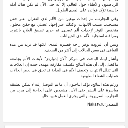
الرياضيون والأطباء حول العالم، إلا أنه حتى الآن لم تكن هناك أدلة
حاسمة تؤكد فوائده على المدى الطويل.
وفي التجارب، تم إحداث نوعين من الألم لدى الفئران: عبر حقن
مستحلب يسبب الالتهاب، وكذلك عبر إجهاد عضلي مع حقن محلول
منخفض التوتر لإحداث ألم عضلي. ثم جرى تطبيق العلاج بالتبريد
ومراقبة استجابة الألم لدى الحيوانات.
وتبين أن البرودة توفر راحة قصيرة المدى، لكنها قد تزيد من مدة
التعافي في بعض الحالات إلى أكثر من الضعف.
وأشار ليما، الباحث في مركز "آلان إدواردز" لأبحاث الألم بجامعة
ماكغيل، إلى أن هذه النتائج تكشف مفارقة مهمة، حيث إن العلاجات
التي تقلل الالتهاب وتخفف الألم في البداية قد تعيق في بعض الحالات
عمليات الشفاء الطبيعية.
ورغم هذه النتائج، يؤكد الباحثون أن ما تم التوصل إليه لا يمكن تطبيقه
مباشرة على البشر حتى الآن، مشددين على الحاجة إلى مزيد من
التجارب السريرية، والتي يجري العمل عليها حاليا.
المصدر: Nakatv.ru