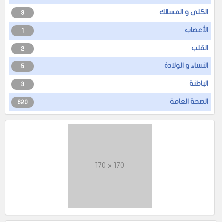
الكلى و المسالك
3
الأعصاب
1
القلب
2
النساء و الولادة
5
الباطنة
3
الصحة العامة
620
170 x 170