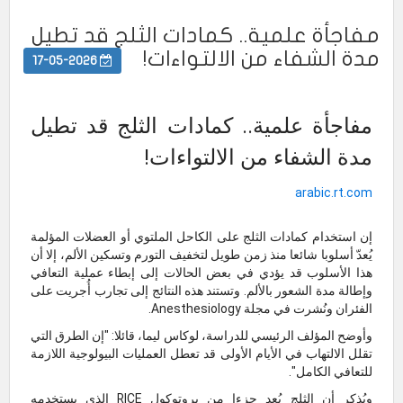
مفاجأة علمية.. كمادات الثلج قد تطيل
مدة الشفاء من الالتواءات!
17-05-2026
مفاجأة علمية.. كمادات الثلج قد تطيل
مدة الشفاء من الالتواءات!
arabic.rt.com
إن استخدام كمادات الثلج على الكاحل الملتوي أو العضلات المؤلمة
يُعدّ أسلوبا شائعا منذ زمن طويل لتخفيف التورم وتسكين الألم، إلا أن
هذا الأسلوب قد يؤدي في بعض الحالات إلى إبطاء عملية التعافي
وإطالة مدة الشعور بالألم. وتستند هذه النتائج إلى تجارب أُجريت على
الفئران ونُشرت في مجلة Anesthesiology.
وأوضح المؤلف الرئيسي للدراسة، لوكاس ليما، قائلا: "إن الطرق التي
تقلل الالتهاب في الأيام الأولى قد تعطل العمليات البيولوجية اللازمة
للتعافي الكامل".
ويُذكر أن الثلج يُعد جزءا من بروتوكول RICE الذي يستخدمه