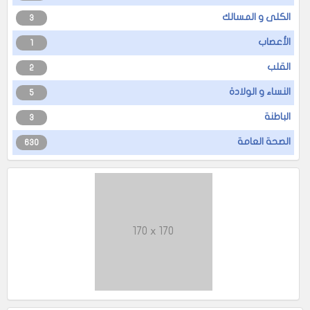
الكلى و المسالك
3
الأعصاب
1
القلب
2
النساء و الولادة
5
الباطنة
3
الصحة العامة
630
170 x 170