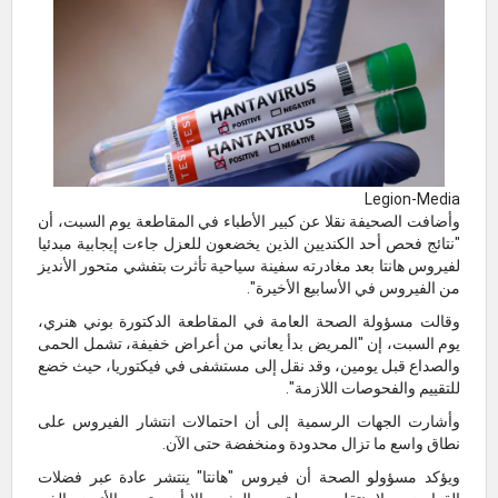
Legion-Media
وأضافت الصحيفة نقلا عن كبير الأطباء في المقاطعة يوم السبت، أن
"نتائج فحص أحد الكنديين الذين يخضعون للعزل جاءت إيجابية مبدئيا
لفيروس هانتا بعد مغادرته سفينة سياحية تأثرت بتفشي متحور الأنديز
من الفيروس في الأسابيع الأخيرة".
وقالت مسؤولة الصحة العامة في المقاطعة الدكتورة بوني هنري،
يوم السبت، إن "المريض بدأ يعاني من أعراض خفيفة، تشمل الحمى
والصداع قبل يومين، وقد نقل إلى مستشفى في فيكتوريا، حيث خضع
للتقييم والفحوصات اللازمة".
وأشارت الجهات الرسمية إلى أن احتمالات انتشار الفيروس على
نطاق واسع ما تزال محدودة ومنخفضة حتى الآن.
ويؤكد مسؤولو الصحة أن فيروس "هانتا" ينتشر عادة عبر فضلات