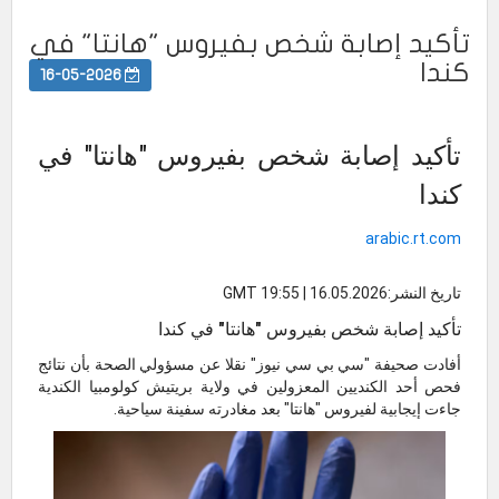
تأكيد إصابة شخص بفيروس "هانتا" في
كندا
16-05-2026
تأكيد إصابة شخص بفيروس "هانتا" في
كندا
arabic.rt.com
تاريخ النشر:16.05.2026 | 19:55 GMT
تأكيد إصابة شخص بفيروس "هانتا" في كندا
أفادت صحيفة "سي بي سي نيوز" نقلا عن مسؤولي الصحة بأن نتائج
فحص أحد الكنديين المعزولين في ولاية بريتيش كولومبيا الكندية
جاءت إيجابية لفيروس "هانتا" بعد مغادرته سفينة سياحية.