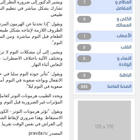
ويشير الدكتور إلى ضرورة النظر إلى
العظام و
7
تشارك بشكل مباشر في تنظيم النو
المفاصل
طبيعي.
الكلى و
3
ويقول: "إذا تحدثنا عن الهرمون المر
المسالك
الظروف اللازمة لإنتاجه بشكل طبيع
الأعصاب
الطعام قبل النوم مباشرة. ومن المه
1
النوم".
القلب
2
ويشير، إلى أن مشكلات النوم لا ترتب
وتختلف الآلية باختلاف الاضطراب:
النساء و
5
النعاس أثناء النهار.
الولادة
ويقول: "تتأثر جودة النوم سلبا في 
الباطنة
3
الانفعال ويواجه صعوبة في النوم. أما
صعوبة في النوم ليلا".
الصحة العامة
635
ويحدد الطبيب هرمونات التوتر كعامل
المؤثرات غير الضرورية قبل النوم. و
ويقول: "تؤثر هرمونات التوتر - الكور
الاستيقاظ. وهذا ضروري لإيقاظ الشخ
إلى الفراش في نفس الوقت تقريبا. كم
170 x 170
المصدر: pravda.ru