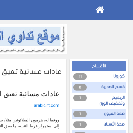
الأقسام
عادات مسائية تعيق 
كورونا
11
قسم الصدرية
2
عادات مسائية تعيق ا
الريجيم
1
وتخفيف الوزن
arabic.rt.com
صحة العيون
1
ووفقا له، هرمون الميلاتونين مثلا، ي
صحة الأسنان
1
إلى استمرار فرط التنبيه، ما يعيق الن