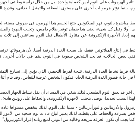
 تأثير الهرمونات على النوم ليس كعملية واحدة، بل من خلال دراسة وظائف أجهز
م، بينما تؤثر هرمونات أخرى على مستوى اليقظة، والتمثيل الغذائي، وقدرة
تبط مباشرة بالنوم، فهو الميلاتونين. ينتج الجسم هذا الهرمون في ظروف معينة، لذل
ي. أولا وقبل كل شيء، يعني هذا ضمان توفير ظلام دامس، وتجنب القهوة والمشرو
م إبعاد الأجهزة الإلكترونية عن متناول الأطفال قبل النوم بساعتين إلى ثلاث س
ط في إنتاج الميلاتونين فقط، بل بصحة الغدة الدرقية أيضا. لأن هرموناتها ترتب
 ففي بعض الحالات، قد يجد الشخص صعوبة في النوم، بينما في حالات أخرى،
حالة فرط نشاط الغدة الدرقية، نتيجة لفرط التحفيز، الذي يؤدي إلى تسارع الت
 في حالة قصور الغدة الدرقية الحاد، فيكون الشخص عرضة للنعاس، وقد ينام أثناء ال
 آخر قد يعيق النوم الطبيعي. لذلك ينبغي في المساء، أن يقل نشاط الجهاز العصب
لهذا السبب تحديدا، يوصى بتجنب الأجهزة الإلكترونية، والحفاظ على روتين هادئ، و
تيزول والأدرينالين والنورأدرينالين - سلبا على النوم. لذلك ينخفض مستواها عادة 
ص بسرعة والحفاظ على يقظته. لذلك يعتبر اتباع عادات نوم صحية من الأمور ال
ا يجب أن تكون الغرفة مريحة وخالية من التوتر، لمنع زيادة إفراز الكورتيزول".