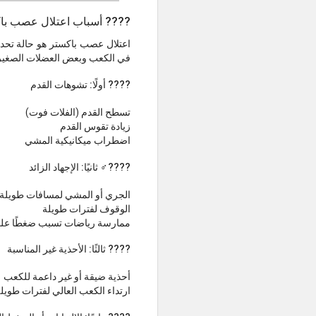
???? أسباب اعتلال عصب باكستر ( neuropathy
اعتلال عصب باكستر هو حالة تحد
في الكعب وبعض العضلات الصغيرة
???? أولًا: تشوهات القدم
تسطح القدم (الفلات فوت)
زيادة تقوس القدم
اضطراب ميكانيكية المشي
????‍♂️ ثانيًا: الإجهاد الزائد
الجري أو المشي لمسافات طويلة
الوقوف لفترات طويلة
ممارسة رياضات تسبب ضغطًا عل
???? ثالثًا: الأحذية غير المناسبة
أحذية ضيقة أو غير داعمة للكعب
ارتداء الكعب العالي لفترات طويل