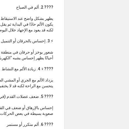
???? 2. ألم في الصباح
يظهر بشكل واضح عند الاستيقاظ م
يكون الألم حادًا في البداية ثم يقل 
لكنه قد يعود مع الإجهاد خلال اليوم
⚡ 3. إحساس بالحرقان أو التنميل
شعور بوخز أو حرقان في منطقة ا
أحيانًا يظهر إحساس يشبه “الكهربا
????‍♀️ 4. زيادة الألم مع النشاط
يزداد الألم مع الجري أو المشي ا
يتحسن مع الراحة لكنه قد لا يختفي
???? 5. ضعف عضلات القدم (في بعض الحالات)
إحساس بالإرهاق أو ضعف في الق
صعوبة بسيطة في بعض الحركات ا
???? 6. ألم متكرر أو مستمر