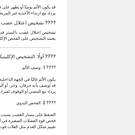
قد يكون الألم يوميًا أو يظهر على
يزداد مع ارتداء الأحذية غير الم
???? تشخيص اعتلال عصب باكستر (europathy
تشخيص اعتلال عصب باكستر قد يكو
يعتمد التشخيص على الفحص الإكل
???? أولًا: التشخيص الإكليني
???? 1. وصف الألم
يكون الألم غالبًا في الجهة الداخل
قد يُوصف بأنه حرقان، وخز، أو أل
يزداد مع المشي أو الوقوف لفترا
???? 2. الفحص اليدوي
الضغط على مسار العصب يسبب ألم
فحص قوة العضلات الصغيرة في ا
تقييم شكل القدم مثل الفلات فوت 