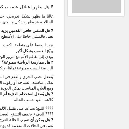
❓ هل يظهر اعتلال عصب باكستر
غالبًا ما يظهر بشكل تدريجي، حي
الحالات، قد يظهر بشكل مفاجئ بع
❓
هل المشي حافي القدمين يزيد ا
نعم، فالمشي حافيًا على الأسطح ا
يزيد الضغط على منطقة الكعب
يهيّج العصب بشكل أكبر
يؤدي إلى تفاقم الألم مع مرور ال
❓
هل ممارسة الرياضة ممنوعة؟
الرياضة ليست ممنوعة تمامًا، ولكن
يُفضل تجنب الجري والقفز في الم
بدائل مناسبة: السباحة أو ركوب ا
ومع العلاج المناسب يمكن العودة ت
❓
هل يُفضل استخدام الدفء أم ال
كلاهما مفيد حسب الحالة:
???? الثلج: يساعد على تقليل الألم
???? الدفء: يخفف التشنج العضل
❓
هل يمكن أن تسبب الحالة العرج
نعم، في الحالات المتقدمة قد يؤدي