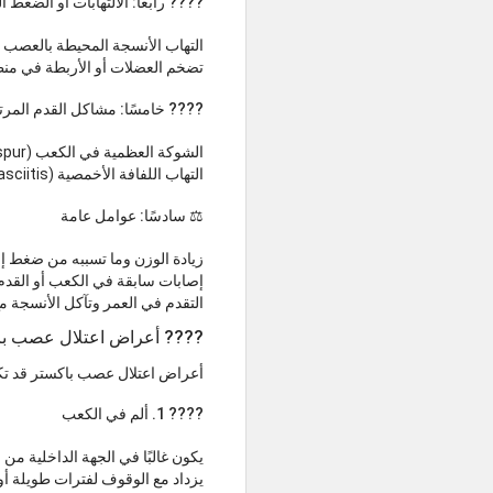
???? رابعًا: الالتهابات أو الضغط 
التهاب الأنسجة المحيطة بالعصب
تضخم العضلات أو الأربطة في من
???? خامسًا: مشاكل القدم المرت
الشوكة العظمية في الكعب (Heel spur)
التهاب اللفافة الأخمصية (Plantar fasciitis)
⚖️ سادسًا: عوامل عامة
زيادة الوزن وما تسببه من ضغط 
إصابات سابقة في الكعب أو القدم
التقدم في العمر وتآكل الأنسجة 
???? أعراض اعتلال عصب باكستر (Neuropathy
أعراض اعتلال عصب باكستر قد تكون
???? 1. ألم في الكعب
يكون غالبًا في الجهة الداخلية من
يزداد مع الوقوف لفترات طويلة أو