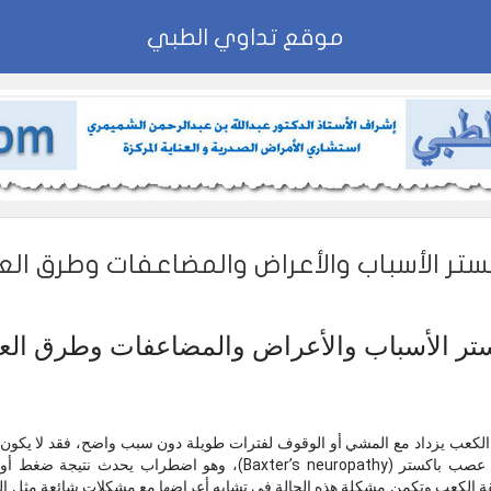
موقع تداوي الطبي
كستر الأسباب والأعراض والمضاعفات وطرق الع
كستر الأسباب والأعراض والمضاعفات وطرق العل
ي الكعب يزداد مع المشي أو الوقوف لفترات طويلة دون سبب واضح، فقد لا يكون 
الحالات، يكون السبب هو اعتلال عصب باكستر (Baxter’s neuropathy)، وه
الكعب.وتكمن مشكلة هذه الحالة في تشابه أعراضها مع مشكلات شائعة مثل التها