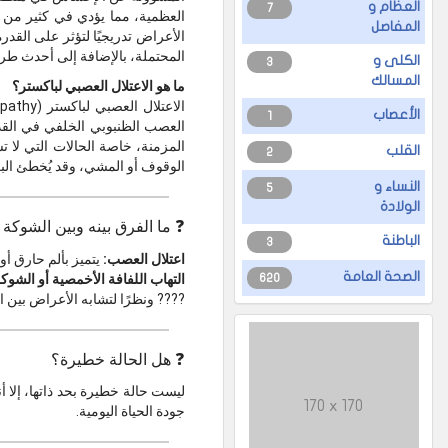
العظام و
7
العظمية، مما يؤدي في كثير من 
المفاصل
الأعراض تدريجيًا لتؤثر على القد
المحتملة، بالإضافة إلى أحدث طر
الكلى و
3
المسالك
ما هو الاعتلال العصبي لباكستر؟
الأعصاب
1
العصب الظنبوبي الخلفي في القدم
المزمنة، خاصة الحالات التي لا 
القلب
2
الوقوف أو المشي، وقد يُخطئ الب
النساء و
5
الولادة
❓ ما الفرق بينه وبين الشوكة 
الباطنة
3
اعتلال العصب:
يتميز بألم حارق أ
الصحة العامة
التهاب اللفافة الأخمصية أو الشوك
620
???? ونظرًا لتشابه الأعراض بين ال
❓ هل الحالة خطيرة؟
ليست حالة خطيرة بحد ذاتها، إلا 
170 x 170
جودة الحياة اليومية.