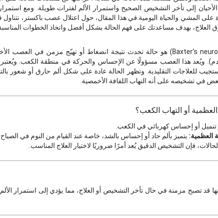
الأحيان إلى تأخر التشخيص الصحيح واستمرار الألم لفترات طويلة. ومع استمرا
رة على المشي والحياة اليومية.في هذا المقال، حول اعتلال عصب باكستر، نتناول 
ق العلاج، بهدف مساعدتك على فهم الحالة بشكل أفضل واتخاذ الخطوات المناسبة
الاعتلال العصبي لباكستر (Baxter’s neuropathy) هو حالة تحدث نتيجة انضغاط أو تهيّج مز
). ويُعد هذا العصب مسؤولًا عن الإحساس والحركة في منطقة الكعب. ويُعتبر 
تستجيب للعلاجات التقليدية. وتظهر الحالة عادة على شكل ألم حارق أو شعور بال
عض في تشخيصه على أنه التهاب اللفافة الأخمصية.
العظمية أو التهاب الكعب؟
و تنميل أو إحساس كهربائي في الكعب.
ة العظمية:
يتميز بألم حاد أو إحساس بالشد، خاصة عند القيام من النوم في الصباح.
حالات، فإن التشخيص الدقيق يُعد أمرًا ضروريًا لاختيار العلاج المناسب.
أنها قد تصبح مزمنة في حال تأخر التشخيص أو العلاج، مما يؤدي إلى استمرار الأل