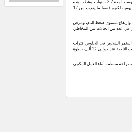
وقد توصل الباحثون إلى هذا الاستنتاج من دراسة وتحليل بيانات 15 متطوعا ارتدوا أجهزة تتبع اللياقة البدنية في المتوسط لمدة 3.7 سنوات. وغطت هذه
الدراسة ما يقرب من 13 مليون يوم من المتابعة، مشى المشاركون خلالها في المتوسط حوالي 7.400 ألف خطوة يوميا، لكنهم قضوا ما يقرب من 12
ري، وارتفاع مستوى ضغط الدم، ومرض
في في عدد من الحالات من المخاطر؛
 ما استمر الشخص في الجلوس فترات
طويلة. علاوة على ذلك، لاحظ الباحثون أن النشاط المفرط ليس مفيدا دائما، حيث انخفض خطر الإصابة بأمراض القلب التاجية عند حوالي 12 ألف خطوة
ت راحة منتظمة أثناء العمل المكتبي