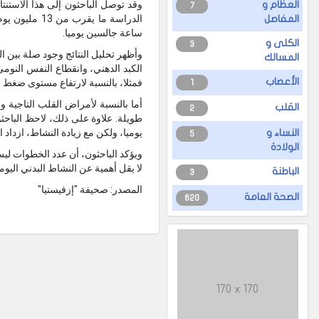
العظام و
7
المفاصل
ساعة جالسين يوميا.
الكلى و
3
وأظهر تحليل النتائج وجود صلة بين 
المسالك
الكبد الدهني، وانقطاع النفس النوم
الأعصاب
فمثلا، بالنسبة لارتفاع مستوى ضغط الدم ومر
1
أما بالنسبة لأمراض القلب التاجية
القلب
2
يوميا، ولكن مع زيادة النشاط، ازداد 
النساء و
5
الولادة
ويؤكد الباحثون، أن عدد الخطوات ليس
لا يقل أهمية عن النشاط البدني اليوم
الباطنة
3
المصدر: صحيفة "إزفيستيا"
الصحة العامة
620
170 x 170