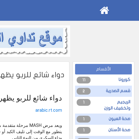
الأقسام
دواء شائع للربو يظه
كورونا
11
قسم الصدرية
2
دواء شائع للربو يظهر
الريجيم
1
وتخفيف الوزن
arabic.rt.com
صحة العيون
1
ويعد مرض MASH مرح
صحة الأسنان
1
يتطور مع الوقت إلى تليف الكبد أو 
وداء السكري من النوع الثاني.