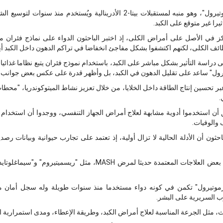
وتشير الدراسة إلى أن دواء "فورموتيرول"، وهو منبه لمستقبلات بيتا-2 الأدرينالي
يرا غير متوقع على الكبد.
ز في الأصل على أمراض الكلى، إذ اختبر الباحثون الدواء على نماذج فئران 
ئف الكلى، لكنهم اكتشفوا بشكل مفاجئ انخفاضا في تراكم الدهون داخل الكبد أي
وتيرول" ساعد على تقليل الدهون في الكبد، بل وأظهر قدرة على عكس بعض جوانب
بر تحسين إنتاج الطاقة داخل الخلايا، من خلال تعزيز نشاط الميتوكوندريا، "محطات 
.
ن استخدموا أدوية مشابهة لعلاج أمراض الجهاز التنفسي، ووجدوا أن استخدام ه
 والوفيات.
احثون أن الأدلة الحالية لا تزال أولية، إذ تعتمد على تجارب حيوانية وبيانات رصد
ويشير الباحثون إلى أن هناك بالفعل بعض العلاجات المعتمدة حديثا لمرض SH
رموتيرول" تكمن في كونه دواء مستخدما منذ سنوات طويلة وله سجل أمان معر
رب السريرية على البشر.
ث، مثل الجرعة المناسبة لعلاج أمراض الكبد، وطريقة الإعطاء، ومدى استمرارية ا