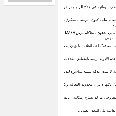
ة ويُستخدم منذ سنوات لتوسيع الشعب الهوائية في علاج الربو ومرض
مصابة بتلف كلوي مرتبط بالسكري،
ضا.
ودفع هذا الاكتشاف الفريق البحثي إلى دراسة التأثير بشكل مباشر على الكبد، باستخدام نموذج فئران يتبع نظاما غذائيا عالي الدهون لمحاكاة مرض MASH.
 المرض.
الطاقة" داخل الخلايا، ما يؤدي إلى
ذه الأدوية ارتبط بانخفاض معدلات
ية لا تثبت علاقة سببية مباشرة لدى
MA، مثل "ريسميتيروم" و"سيماغلوتايد"، لكنها لا تزال محدودة الفعالية ولا
وف، ما قد يسرّع إمكانية إعادة
لفائدة على المدى الطويل.