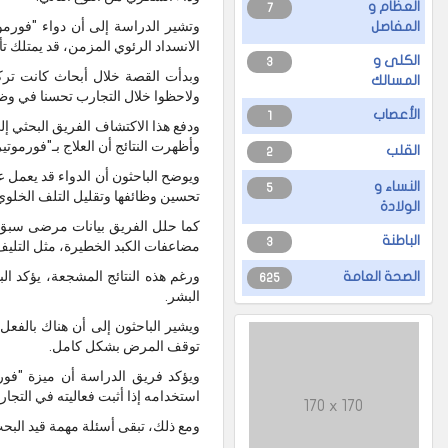
العظام و
7
المفاصل
الانسداد الرئوي المزمن، قد يمتلك تأث
الكلى و
3
وبدأت القصة خلال أبحاث كانت ترك
المسالك
ولاحظوا خلال التجارب تحسنا في وظا
الأعصاب
1
وأظهرت النتائج أن العلاج بـ"فورم
القلب
2
ويوضح الباحثون أن الدواء قد يعمل ع
النساء و
5
تحسين وظائفها وتقليل التلف الخلوي
الولادة
كما حلل الفريق بيانات مرضى سبق أ
الباطنة
3
مضاعفات الكبد الخطيرة، مثل التليف
ورغم هذه النتائج المشجعة، يؤكد الب
الصحة العامة
625
البشر.
توقف المرض بشكل كامل.
ويؤكد فريق الدراسة أن ميزة "فو
استخدامه إذا أثبت فعاليته في التجا
170 x 170
ومع ذلك، تبقى أسئلة مهمة قيد البح