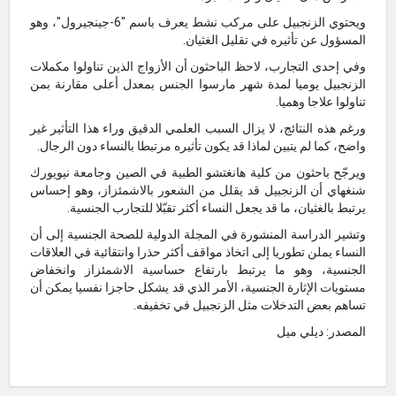
ويحتوي الزنجبيل على مركب نشط يعرف باسم "6-جينجيرول"، وهو
المسؤول عن تأثيره في تقليل الغثيان.
وفي إحدى التجارب، لاحظ الباحثون أن الأزواج الذين تناولوا مكملات
الزنجبيل يوميا لمدة شهر مارسوا الجنس بمعدل أعلى مقارنة بمن
تناولوا علاجا وهميا.
ورغم هذه النتائج، لا يزال السبب العلمي الدقيق وراء هذا التأثير غير
واضح، كما لم يتبين لماذا قد يكون تأثيره مرتبطا بالنساء دون الرجال.
ويرجّح باحثون من كلية هانغتشو الطبية في الصين وجامعة نيويورك
شنغهاي أن الزنجبيل قد يقلل من الشعور بالاشمئزاز، وهو إحساس
يرتبط بالغثيان، ما قد يجعل النساء أكثر تقبّلا للتجارب الجنسية.
وتشير الدراسة المنشورة في المجلة الدولية للصحة الجنسية إلى أن
النساء يملن تطوريا إلى اتخاذ مواقف أكثر حذرا وانتقائية في العلاقات
الجنسية، وهو ما يرتبط بارتفاع حساسية الاشمئزاز وانخفاض
مستويات الإثارة الجنسية، الأمر الذي قد يشكل حاجزا نفسيا يمكن أن
تساهم بعض التدخلات مثل الزنجبيل في تخفيفه.
المصدر: ديلي ميل