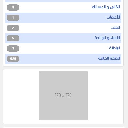
الكلى و المسالك
3
الأعصاب
1
القلب
2
النساء و الولادة
5
الباطنة
3
الصحة العامة
620
170 x 170