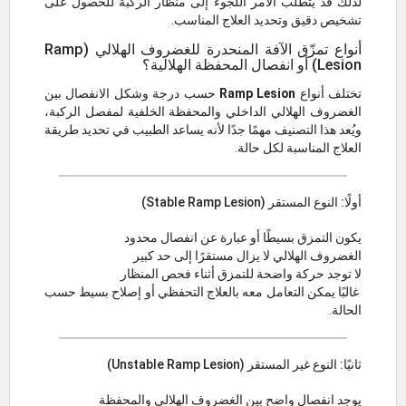
لذلك قد يتطلب الأمر اللجوء إلى منظار الركبة للحصول على
تشخيص دقيق وتحديد العلاج المناسب.
أنواع تمزّق الآفة المنحدرة للغضروف الهلالي (Ramp
Lesion) أو انفصال المحفظة الهلالية؟
تختلف أنواع
Ramp Lesion
حسب درجة وشكل الانفصال بين
الغضروف الهلالي الداخلي والمحفظة الخلفية لمفصل الركبة،
ويُعد هذا التصنيف مهمًا جدًا لأنه يساعد الطبيب في تحديد طريقة
العلاج المناسبة لكل حالة.
أولًا: النوع المستقر (Stable Ramp Lesion)
يكون التمزق بسيطًا أو عبارة عن انفصال محدود
الغضروف الهلالي لا يزال مستقرًا إلى حد كبير
لا توجد حركة واضحة للتمزق أثناء فحص المنظار
غالبًا يمكن التعامل معه بالعلاج التحفظي أو إصلاح بسيط حسب
الحالة.
ثانيًا: النوع غير المستقر (Unstable Ramp Lesion)
يوجد انفصال واضح بين الغضروف الهلالي والمحفظة