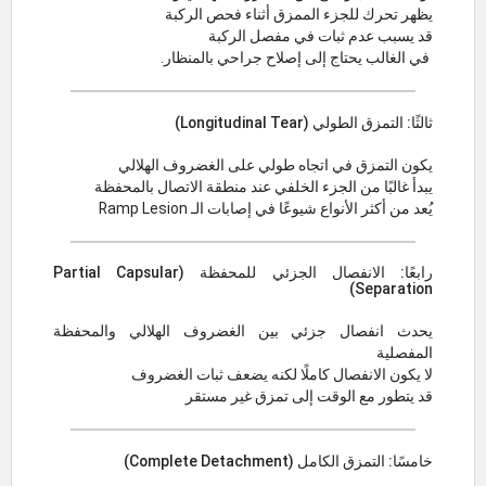
يظهر تحرك للجزء الممزق أثناء فحص الركبة
قد يسبب عدم ثبات في مفصل الركبة
في الغالب يحتاج إلى إصلاح جراحي بالمنظار.
ثالثًا: التمزق الطولي (Longitudinal Tear)
يكون التمزق في اتجاه طولي على الغضروف الهلالي
يبدأ غالبًا من الجزء الخلفي عند منطقة الاتصال بالمحفظة
يُعد من أكثر الأنواع شيوعًا في إصابات الـ Ramp Lesion
رابعًا: الانفصال الجزئي للمحفظة (Partial Capsular
Separation)
يحدث انفصال جزئي بين الغضروف الهلالي والمحفظة
المفصلية
لا يكون الانفصال كاملًا لكنه يضعف ثبات الغضروف
قد يتطور مع الوقت إلى تمزق غير مستقر
خامسًا: التمزق الكامل (Complete Detachment)