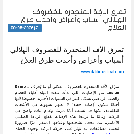
تمزق الآفة المنحدرة للغضروف
الهلالي أسباب وأعراض وأحدث طرق
العلاج
09-05-2026
تمزق الآفة المنحدرة للغضروف الهلالي
أسباب وأعراض وأحدث طرق العلاج
www.dalilimedical.com
تمزّق الآفة المنحدرة للغضروف الهلالي أو ما يُعرف بـ
Ramp
Lesion
من الإصابات اللي بدأت تلفت انتباه أطباء العظام
والطب الرياضي بشكل كبير في السنوات الأخيرة، خصوصًا لأنها
أحيانًا بتكون “إصابة خفية” لا تظهر بسهولة في الأشعات
التقليدية، لكنها قد تسبب ألمًا مزمنًا وعدم ثبات واضح في
الركبة. وغالبًا ما ترتبط هذه الإصابة بقطع الرباط الصليبي
الأمامي، مما يجعل تشخيصها وعلاجها المبكر أمرًا ضروريًا
لتجنب مضاعفات قد تؤثر على حركة الركبة وجودة الحياة.