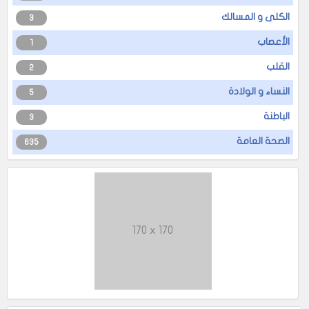
الكلى و المسالك
3
الأعصاب
1
القلب
2
النساء و الولادة
5
الباطنة
3
الصحة العامة
635
170 x 170