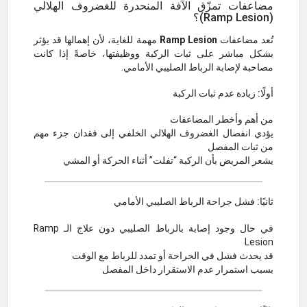
مضاعفات تمزّق الآفة المنحدرة للغضروف الهلالي
(Ramp Lesion)؟
تُعد مضاعفات
Ramp Lesion
مهمة للغاية، لأن إهمالها قد يؤثر
بشكل مباشر على ثبات الركبة ووظيفتها، خاصةً إذا كانت
مصاحبة لإصابة الرباط الصليبي الأمامي.
أولًا: زيادة عدم ثبات الركبة
من أهم وأخطر المضاعفات
يؤدي انفصال الغضروف الهلالي الخلفي إلى فقدان جزء مهم
من ثبات المفصل
يشعر المريض بأن الركبة “تفلت” أثناء الحركة أو المشي
ثانيًا: فشل جراحة الرباط الصليبي الأمامي
في حال وجود إصابة بالرباط الصليبي دون علاج الـ Ramp
Lesion
قد يحدث فشل في الجراحة أو تمدد للرباط مع الوقت
بسبب استمرار عدم الاستقرار داخل المفصل