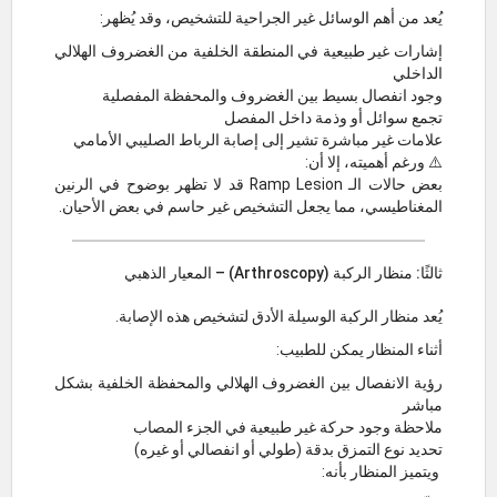
يُعد من أهم الوسائل غير الجراحية للتشخيص، وقد يُظهر:
إشارات غير طبيعية في المنطقة الخلفية من الغضروف الهلالي
الداخلي
وجود انفصال بسيط بين الغضروف والمحفظة المفصلية
تجمع سوائل أو وذمة داخل المفصل
علامات غير مباشرة تشير إلى إصابة الرباط الصليبي الأمامي
⚠️ ورغم أهميته، إلا أن:
بعض حالات الـ Ramp Lesion قد لا تظهر بوضوح في الرنين
المغناطيسي، مما يجعل التشخيص غير حاسم في بعض الأحيان.
ثالثًا: منظار الركبة (Arthroscopy) – المعيار الذهبي
يُعد منظار الركبة الوسيلة الأدق لتشخيص هذه الإصابة.
أثناء المنظار يمكن للطبيب:
رؤية الانفصال بين الغضروف الهلالي والمحفظة الخلفية بشكل
مباشر
ملاحظة وجود حركة غير طبيعية في الجزء المصاب
تحديد نوع التمزق بدقة (طولي أو انفصالي أو غيره)
ويتميز المنظار بأنه: