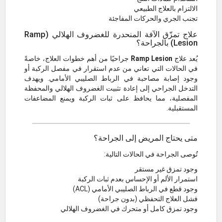
الالتزام بالعلاج الطبيعي
تجنب الجري والحركات المفاجئة
علاج تمزّق الآفة المنحدرة للغضروف الهلالي (Ramp
Lesion) بالجراحة؟
يُعد علاج
Ramp Lesion
جراحيًا من أهم خطوات العلاج، خاصةً
في الحالات التي تعاني من عدم استقرار في مفصل الركبة أو
وجود إصابة مصاحبة في الرباط الصليبي الأمامي. ويهدف
التدخل الجراحي إلى إعادة تثبيت الغضروف الهلالي والمحفظة
المفصلية، مما يحافظ على ثبات الركبة ويمنع المضاعفات
المستقبلية.
متى يحتاج المريض إلى الجراحة؟
تُوصى الجراحة في الحالات التالية:
وجود تمزق غير مستقر
استمرار الألم أو الإحساس بعدم ثبات الركبة
وجود قطع في الرباط الصليبي الأمامي (ACL)
فشل العلاج التحفظي (بدون جراحة)
وجود تمزق كامل أو متحرك في الغضروف الهلالي