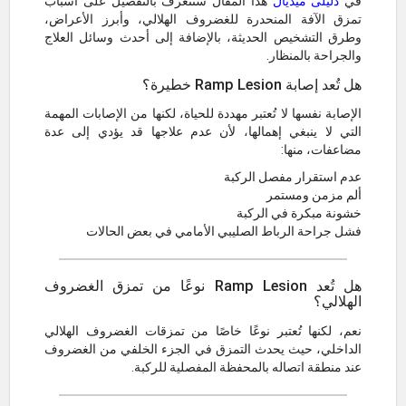
في
دليلى ميديال
هذا المقال سنتعرف بالتفصيل على أسباب
تمزق الآفة المنحدرة للغضروف الهلالي، وأبرز الأعراض،
وطرق التشخيص الحديثة، بالإضافة إلى أحدث وسائل العلاج
والجراحة بالمنظار.
هل تُعد إصابة Ramp Lesion خطيرة؟
الإصابة نفسها لا تُعتبر مهددة للحياة، لكنها من الإصابات المهمة
التي لا ينبغي إهمالها، لأن عدم علاجها قد يؤدي إلى عدة
مضاعفات، منها:
عدم استقرار مفصل الركبة
ألم مزمن ومستمر
خشونة مبكرة في الركبة
فشل جراحة الرباط الصليبي الأمامي في بعض الحالات
هل تُعد Ramp Lesion نوعًا من تمزق الغضروف
الهلالي؟
نعم، لكنها تُعتبر نوعًا خاصًا من تمزقات الغضروف الهلالي
الداخلي، حيث يحدث التمزق في الجزء الخلفي من الغضروف
عند منطقة اتصاله بالمحفظة المفصلية للركبة.