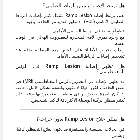
هل ترتبط الإصابة بتمزق الرباط الصليبي؟
نعم، ترتبط إصابة Ramp Lesion بشكل كبير بإصابات الرباط
الصليبي الأمامي (ACL)، إذ تُظهر العديد من الحالات وجود:
قطع أو إصابة في الرباط الصليبي الأمامي
مع وجود تمزق الآفة المنحدرة للغضروف الهلالي في الوقت
نفسه
ولذلك يحرص الأطباء على فحص هذه المنطقة بدقة عند
تشخيص إصابات الرباط الصليبي الأمامي.
هل تظهر إصابة Ramp Lesion في الرنين
المغناطيسي؟
قد تظهر الإصابة في التصوير بالرنين المغناطيسي (MRI) في
بعض الحالات، لكن أحيانًا لا تكون واضحة بشكل كامل، خاصة
إذا كان التمزق صغيرًا أو في منطقة يصعب رؤيتها بدقة. لذلك
يُعتبر منظار الركبة الوسيلة الأكثر دقة لتأكيد التشخيص.
هل يمكن علاج Ramp Lesion بدون جراحة؟
في الحالات البسيطة والمستقرة قد يكون العلاج التحفظي كافيًا،
ويشمل: