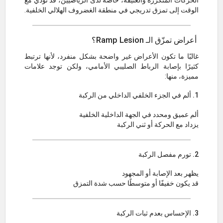
الحركات المتكررة والعنيفة، خاصة لدى الرياضيين، قد تؤدي مع
الوقت إلى تمزق تدريجي في منطقة الغضروف الهلالي الخلفية.
أعراض تمزّق الـ Ramp Lesion؟
غالبًا ما تكون الأعراض غير واضحة بشكل منفرد، لأنها ترتبط
كثيرًا بإصابة الرباط الصليبي الأمامي، ولكن توجد علامات
مميزة، منها:
1. ألم في الجزء الخلفي الداخلي من الركبة
ألم عميق ومحدد في الجهة الداخلية الخلفية
يزداد مع الحركة أو ثني الركبة
2. تورم مفصل الركبة
يظهر بعد الإصابة أو المجهود
قد يكون خفيفًا أو متوسطًا حسب شدة التمزق
3. الإحساس بعدم ثبات الركبة