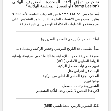
تشخيص تمزّق الآفة المنحدرة للغضروف الهلالي
(Ramp Lesion) أو انفصال المحفظة الهلالية؟
يُعد تشخيص
Ramp Lesion
من التحديات الطبية، لأنه غالبًا لا
يظهر بوضوح في الأشعات العادية، لذلك يعتمد التشخيص على
مجموعة من الخطوات المتكاملة للوصول إلى نتيجة دقيقة.
أولًا: الفحص الإكلينيكي (الفحص السريري)
يبدأ الطبيب بأخذ التاريخ المرضي وفحص الركبة، ويشمل ذلك:
معرفة طريقة حدوث الإصابة، وغالبًا ما تكون مرتبطة بإصابة
الرباط الصليبي الأمامي (ACL)
تقييم مدى ثبات مفصل الركبة
البحث عن أعراض مثل:
ألم في الجزء الخلفي الداخلي من الركبة
وجود تورم
الشعور بعدم ثبات المفصل
لكن هذا الفحص لا يكفي وحده لتأكيد التشخيص.
ثانيًا: التصوير بالرنين المغناطيسي (MRI)