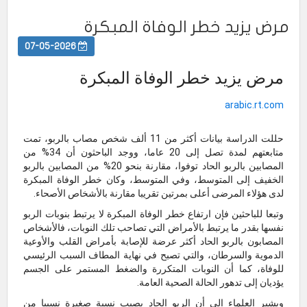
مرض يزيد خطر الوفاة المبكرة
07-05-2026
مرض يزيد خطر الوفاة المبكرة
arabic.rt.com
حللت الدراسة بيانات أكثر من 11 ألف شخص مصاب بالربو، تمت
متابعتهم لمدة تصل إلى 20 عاما، ووجد الباحثون أن 34% من
المصابين بالربو الحاد توفوا، مقارنة بنحو 20% من المصابين بالربو
الخفيف إلى المتوسط، وفي المتوسط، وكان خطر الوفاة المبكرة
لدى هؤلاء المرضى أعلى بمرتين تقريبا مقارنة بالأشخاص الأصحاء.
وتبعا للباحثين فإن ارتفاع خطر الوفاة المبكرة لا يرتبط بنوبات الربو
نفسها بقدر ما يرتبط بالأمراض التي تصاحب تلك النوبات، فالأشخاص
المصابون بالربو الحاد أكثر عرضة للإصابة بأمراض القلب والأوعية
الدموية والسرطان، والتي تصبح في نهاية المطاف السبب الرئيسي
للوفاة، كما أن النوبات المتكررة والضغط المستمر على الجسم
يؤديان إلى تدهور الحالة الصحية العامة.
ويشير العلماء إلى أن الربو الحاد يصيب نسبة صغيرة نسبيا من