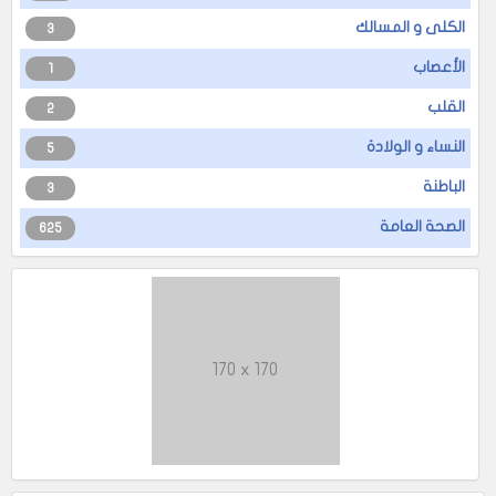
الكلى و المسالك
3
الأعصاب
1
القلب
2
النساء و الولادة
5
الباطنة
3
الصحة العامة
625
170 x 170