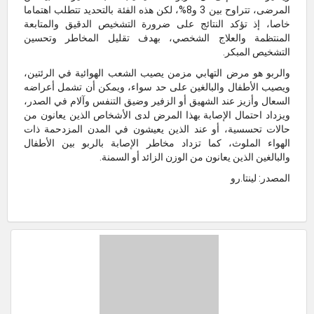
المرضى، تتراوح بين 3 و8%، لكن هذه الفئة بالتحديد تتطلب اهتماما
خاصا، إذ تؤكد النتائج على ضرورة التشخيص الدقيق والمتابعة
المنتظمة والعلاج الشخصي، بهدف تقليل المخاطر وتحسين
التشخيص المبكر.
والربو هو مرض التهابي مزمن يصيب الشعب الهوائية في الرئتين،
ويصيب الأطفال والبالغين على حد سواء، ويمكن أن تشمل أعراضه
السعال وأزيز عند الشهيق أو الزفير وضيق التنفس وآلام في الصدر،
ويزداد احتمال الإصابة بهذا المرض لدى الأشخاص الذين يعانون من
حالات تحسسية، أو عند الذين يعيشون في المدن المزدحمة ذات
الهواء الملوث، كما تزداد مخاطر الإصابة بالربو بين الأطفال
والبالغين الذين يعانون من الوزن الزائد أو السمنة.
المصدر: لينتا.رو