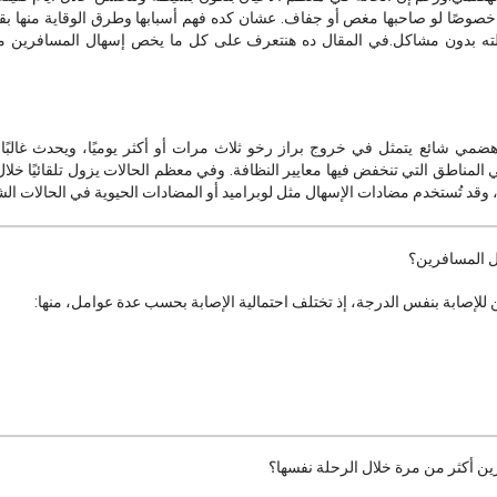
صوصًا لو صاحبها مغص أو جفاف. عشان كده فهم أسبابها وطرق الوقاية منها بق
ته بدون مشاكل.في المقال ده هنتعرف على كل ما يخص إسهال المسافرين م
ي شائع يتمثل في خروج براز رخو ثلاث مرات أو أكثر يوميًا، ويحدث غالبًا نت
قد تُستخدم مضادات الإسهال مثل لوبراميد أو المضادات الحيوية في الحالات الش
ل المسافرين؟
لإصابة بنفس الدرجة، إذ تختلف احتمالية الإصابة بحسب عدة عوامل، منها:
ين أكثر من مرة خلال الرحلة نفسها؟