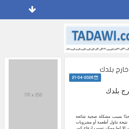
خارج بلدك
21-04-2026
رج بلدك
170 x 250
 جدًا بسبب مشكلة صحية شائعة
ا نتيجة تناول أطعمة أو مشروبات
 إلا إنها ممكن تسبب إزعاج كبير