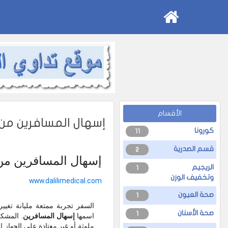
الأقسام
إسهال المسافرين من 
كورونا
11
قسم الصدرية
2
إسهال المسافرين من 
الريجيم
1
وتخفيف الوزن
www.dalilimedical.com
صحة العيون
1
السفر تجربة ممتعة مليانة تغي
صحة الأسنان
1
اسمها
إسهال المسافرين
. المشكل
ملوثة أو غير معتادة على الجهاز 