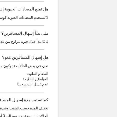
هل تمنع المضادات الحيوية إ
لا تُستخدم المضادات الحيوية كوس
متى يبدأ إسهال المسافرين؟
غالبًا يبدأ خلال فترة تتراوح بين عدة ساعات إلى 3 أيام بعد الوصول، أو ب
هل إسهال المسافرين مُعدٍ؟
نعم، في بعض الحالات قد يكون معد
الطعام الملوث
المياه غير النظيفة
عدم غسل اليدين جيدًا
كم تستمر مدة إسهال المساف
تختلف المدة حسب السبب وشدة ال
الحالات البسيطة: من يوم إلى 3 أيام