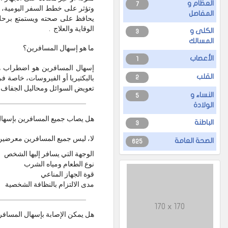
العظام و
7
وتؤثر على خطط السفر اليومية، خ
المفاصل
يحافظ على صحته ويستمتع برحل
الوقاية والعلاج .
الكلى و
3
المسالك
ما هو إسهال المسافرين؟
الأعصاب
1
إسهال المسافرين هو اضطراب هضم
القلب
2
تعويض السوائل ومحاليل الجفاف، و
النساء و
5
الولادة
هل يصاب جميع المسافرين بإسها
الباطنة
3
لا، ليس جميع المسافرين معرضين ل
الصحة العامة
625
الوجهة التي يسافر إليها الشخص
نوع الطعام ومياه الشرب
قوة الجهاز المناعي
مدى الالتزام بالنظافة الشخصية
170 x 170
هل يمكن الإصابة بإسهال المسافر