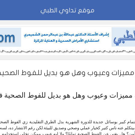
موقع تداوي الطبي
 مميزات وعيوب وهل هو بديل للفوط الصحية 
مميزات وعيوب وهل هو بديل للفوط الصحية فعل
تمام كبير بوسائل جديدة للدورة الشهرية بدل الطرق التقليدية زي الفوط الصح
يتكلم عنه ناس كتير كخيار عملي وصحي وصديق للبيئة.لكن رغم الانتشار ده، لسه
وآمن؟ هل يغني عن الفوط الصحية تمامًا؟ ولا ليه عيوب ممكن تخلي استخدا