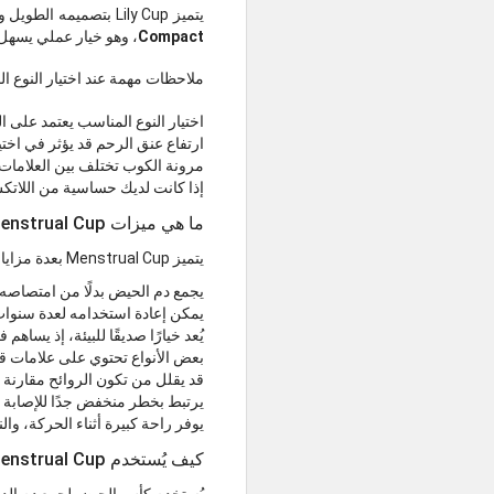
يتميز Lily Cup بتصميمه الطويل والمرن، وقد يكون مناسبًا للنساء ذوات عنق الرحم المرتفع. كما يوجد منه إصدار قابل للطي يُعرف باسم
Compact
، وهو خيار عملي يسهل 
ملاحظات مهمة عند اختيار النوع ا
اختيار النوع المناسب يعتمد على ال
ارتفاع عنق الرحم قد يؤثر في اخ
مرونة الكوب تختلف بين العلامات 
إذا كانت لديك حساسية من اللاتكس
ما هي ميزات Menstrual Cup؟
يتميز Menstrual Cup بعدة مزايا تجعله بديلًا شائعًا للوسائل التقليدية المستخدمة أثناء الحيض، ومن أبرز هذه المميزات:
يجمع دم الحيض بدلًا من امتصاصه
يمكن إعادة استخدامه لعدة سنوات
يُعد خيارًا صديقًا للبيئة، إذ يساه
بعض الأنواع تحتوي على علامات ق
قد يقلل من تكون الروائح مقارنة ب
يرتبط بخطر منخفض جدًا للإصابة بـ Toxic Shock Syndrome عند الاستخدام الص
يوفر راحة كبيرة أثناء الحركة، وا
كيف يُستخدم Menstrual Cup؟