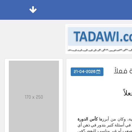
فعلاً
21-04-2026
اً
170 x 250
ية، وكان من أبرزها
كأس الدورة
 في أسئلة كتير بتدور في ذهن أي
مه صعب أو غير مناسب للبعض؟في