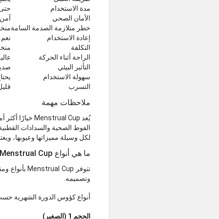
مدة الاستخدام
حتى 6–12 سا
الأمان الصحي
آمن 
خطر متلازمة الصدمة السامة
منخف
إعادة الاستخدام
نعم،
التكلفة
منخف
الراحة أثناء الحركة
عالية
التأثير البيئي
صديق
سهولة الاستخدام
يحتا
التسرب
قليل
ملاحظات مهمة
يُعد Menstrual Cup خيارًا أكثر أمانًا من الناحية البيئية، كما قد يكون عمليًا وصحيًا عند استخدامه بالشكل الصحيح.
الفوط الصحية والسدادات القطنية 
لكل وسيلة مميزاتها وعيوبها، ويعتم
ما هي أنواع Menstrual Cup؟
تتوفر l Cup
وتصميمه.
أنواع كؤوس الدورة الشهرية حس
الحجم 1 (الصغير)