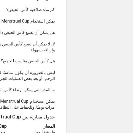
كم مدة صلاحية كأس الحيض؟
يمكن استخدام Menstrual Cup لعدة سنوات، وغالبًا ما تتراوح مدة صلاحيته بين 5 و10 سنوات، وذلك حسب جودة المنتج وطريقة العناية به.
هل يمكن أن يضيع كأس الحيض دا
لا، لا يمكن أن يضيع كأس الحيض د
وإزالته بسهولة.
هل كأس الحيض مناسب للجميع؟
ليس بالضرورة أن يكون مناسبًا ل
الرحم، أو بعد بعض العمليات الجرا
ما المدة التي يمكن ارتداء كأس ال
مرات يوميًا. وللحفاظ على النظافة، يُوصى 
جدول مقارنة بين Menstrual Cup ومنتجات الدورة الشهرية الأخرى
المعيار
Cup
طريقة العمل
يجمع