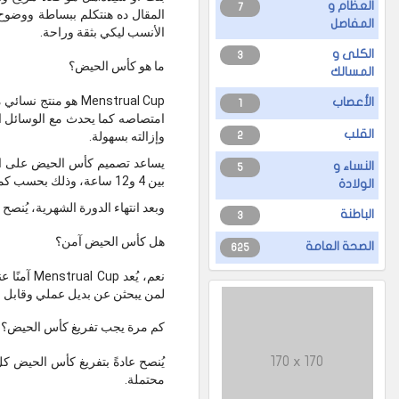
العظام و
7
المقال ده هنتكلم ببساطة ووضو
المفاصل
الأنسب ليكي بثقة وراحة.
الكلى و
3
ما هو كأس الحيض؟
المسالك
Menstrual Cup هو 
الأعصاب
1
امتصاصه كما يحدث مع الوسائل ال
القلب
وإزالته بسهولة.
2
يساعد تصميم كأس الحيض على الت
النساء و
5
بين 4 و12 ساعة، وذلك بحسب كمية تدفق الدورة الشهرية، ثم يُزال لتفريغه وشطفه وإعادة استخدامه مرة أخرى.
الولادة
وبعد انتهاء الدورة الشهرية، يُنص
الباطنة
3
هل كأس الحيض آمن؟
الصحة العامة
625
نعم، يُعد
لمن يبحثن عن بديل عملي وقابل لإ
كم مرة يجب تفريغ كأس الحيض؟
170 x 170
محتملة.