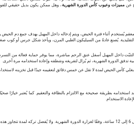
ح عن
مميزات وعيوب كأس الدورة الشهرية
، وهل ممكن يكون بديل حقيقي للفو
منتج نسائي معقم يُستخدم أثناء فترة الحيض، ويتم إدخاله داخل المهبل بهدف جمع دم الحي
تقليدية. يُصنع عادةً من السيليكون الطبي المرن، ويأخذ شكل جرس أو كوب صغ
ثبّت داخل المهبل أسفل عنق الرحم مباشرة، مما يوفر حماية فعالة من التسرب
ح بغلي كأس الحيض لمدة لا تقل عن خمس دقائق لتعقيمه جيدًا قبل تخزينه لاستخدام
 Menstrual Cup آمنًا عند استخدامه بطريقة صحيحة مع الالتزام بالنظافة والتعقيم. كما يُعتبر خيارً
عادة الاستخدام.
يُنصح عادةً بتفريغ كأس الحيض كل 6 إلى 12 ساعة، وفقًا لغزارة الدورة الشهرية. ولا يُفضل تركه 