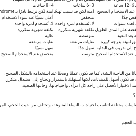
عة
3–6 ساعات
4–8 ساعات
عند الاستخدام الصحيح
آمنة لكن قد تسبب تهيجًا
آمنة لكن ترتبط نادرًا بـ Toxic Shock Syndrome
ض جدًا
منخفض
أعلى نسبيًا عند سوء الاستخدام
 لعدة سنوات
لا، تُستخدم لمرة واحدة
لا، تُستخدم لمرة واحدة
ضة على المدى الطويل
تكلفة شهرية متكررة
تكلفة شهرية متكررة
 بعد التعود
متوسطة
عالية
 للبيئة بدرجة كبيرة
نفايات مرتفعة
نفايات مرتفعة
ج إلى تدريب في البداية
سهل جدًا
سهل نسبيًا
 عند الاستخدام الصحيح
متوسط
منخفض عند الاستخدام الصحيح
قد تكون أسهل للمبتدئات، لكنها تُستهلك باستمرار وتحتاج إلى استبدال متكرر.
د الاختيار الأفضل على راحة كل امرأة، واحتياجاتها، وحالتها الصحية.
Menstrua بأنواع ومقاسات مختلفة لتناسب احتياجات النساء المتنوعة، وتختلف من حيث الحجم، 
ب الحجم