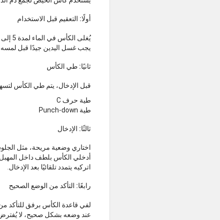
يُستخدم كأس الحيض لجمع دم الدو
أولًا: التعقيم قبل الاستخدام
يُغلى الكأس في الماء لمدة 5 إلى 10 دقائق قبل أول استخدام في كل دورة شهرية.
يجب غسل اليدين جيدًا قبل لمسه.
ثانيًا: طي الكأس
قبل الإدخال، يتم طي الكأس لتس
طية حرف C
طية Punch-down
ثالثًا: الإدخال
اختاري وضعية مريحة، مثل الجلو
أدخلي الكأس بلطف داخل المهبل ب
اتركيه يتمدد تلقائيًا بعد الإدخال.
رابعًا: التأكد من الوضع الصحيح
لفي قاعدة الكأس برفق للتأكد من أ
عند وضعه بشكل صحيح، لا يُفترض ال