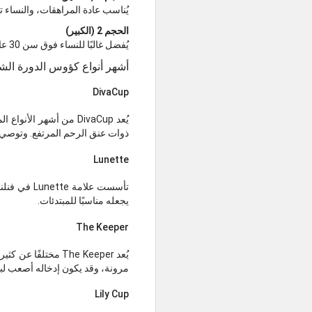
يُناسب عادة المراهقات، والنساء تحت سن 30 عامًا، أو من لم يسبق لهن الولادة، خاصة إذا كن يحتجن 
الحجم 2 (الكبير)
يُفضل غالبًا للنساء فوق سن 30 عامًا، أو من سبق لهن الولادة، أو من يعانين من تدفق حيضي غزير.
أشهر أنواع كؤوس الدورة الش
DivaCup
يُعد DivaCup من أشهر 
ذوات عنق الرحم المرتفع. وتوصي الشرك
Lunette
تأسست علام
يجعله مناسبًا للمبتدئات.
The Keeper
يُعد The Keeper مخ
مرونة، وقد يكون إدخاله أصعب لب
Lily Cup