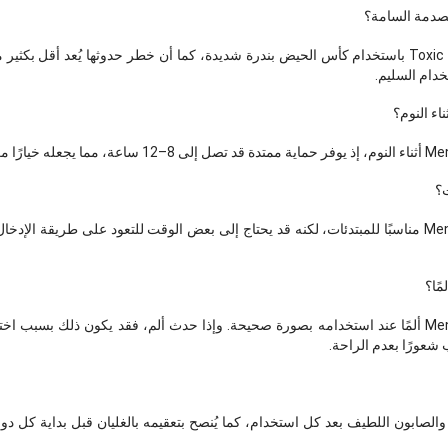
صدمة السامة؟
ترتبط حالات Toxic Shock Syndrome باستخدام كأس الحيض بندرة شديدة، كما أن خطر حدوثها يُعد أ
تخدام السليم.
ء النوم؟
؟
نعم، يمكن أن يكون Menstrual Cup مناسبًا للمبتدئات، لكنه قد يحتاج إلى بعض الوقت للتعود على طر
ًا؟
لا يُفترض أن يسبب Menstrual Cup ألمًا عند استخدامه بصورة صحيحة. وإذا حدث ألم، فقد يكون ذلك
شعورًا بعدم الراحة.
الصابون اللطيف بعد كل استخدام، كما يُنصح بتعقيمه بالغليان قبل بداية كل دو