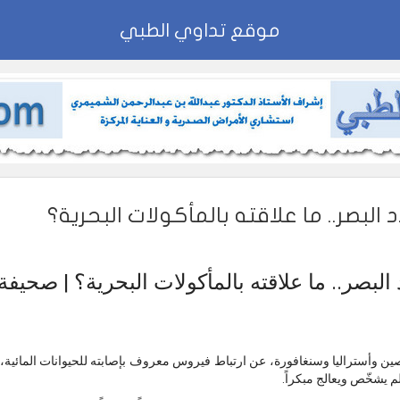
موقع تداوي الطبي
لبصر.. ما علاقته بالمأكولات البحرية؟
بصر.. ما علاقته بالمأكولات البحرية؟ | صحيفة 
 وأستراليا وسنغافورة، عن ارتباط فيروس معروف بإصابته للحيوانات المائية
لم يشخّص ويعالج مبكراً.