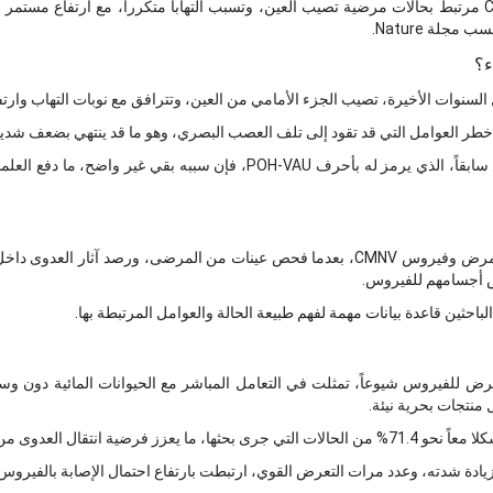
وأظهرت الدراسة أن فيروس CMNV مرتبط بحالات مرضية تصيب العين، وتسبب التهاباً متكرراً، مع ار
لة Nature.
ء؟
 السنوات الأخيرة، تصيب الجزء الأمامي من العين، وتترافق مع نوبات التهاب وارت
أخطر العوامل التي قد تقود إلى تلف العصب البصري، وهو ما قد ينتهي بضعف شديد 
ورغم تسجيل حالات من هذا المرض سابقاً، الذي يرمز له بأحرف POH-VAU، فإن 
توصل الفريق إلى وجود صلة بين المرض وفيروس CMNV، بعدما فحص عينات من المرضى، ورص
ض أجسامهم للفيروس.
عرض للفيروس شيوعاً، تمثلت في التعامل المباشر مع الحيوانات المائية دون و
 منتجات بحرية نيئة.
دوى من البيئة المائية إلى الإنسان.
زيادة شدته، وعدد مرات التعرض القوي، ارتبطت بارتفاع احتمال الإصابة بالفيروس