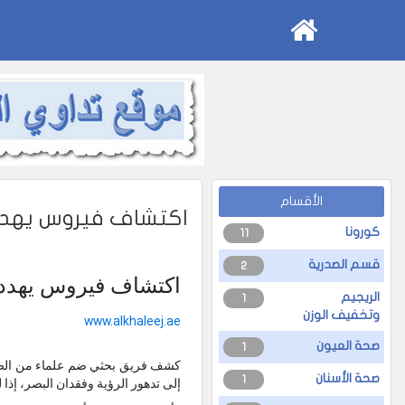
الأقسام
اكتشاف فيروس يهدد ا
كورونا
11
قسم الصدرية
2
اكتشاف فيروس يهدد ال
الريجيم
1
وتخفيف الوزن
www.alkhaleej.ae
صحة العيون
1
كشف فريق بحثي ضم علماء من الصين
صحة الأسنان
1
إلى تدهور الرؤية وفقدان البصر، إذا 