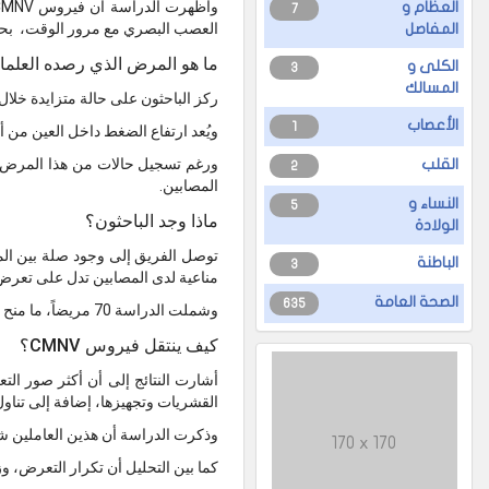
العظام و
7
العصب البصري مع مرور الوقت، بحسب مج
المفاصل
ما هو المرض الذي رصده العلما
الكلى و
3
المسالك
ركز الباحثون على حالة متزايدة خلال
الأعصاب
1
ويُعد ارتفاع الضغط داخل العين من 
القلب
2
المصابين.
النساء و
5
ماذا وجد الباحثون؟
الولادة
الباطنة
3
مناعية لدى المصابين تدل على تعر
الصحة العامة
635
وشملت الدراسة 70 مريضاً، ما منح الباحثين قاعدة بيانات مهمة لفهم طبيعة الحالة والعوامل المرتبطة بها.
كيف ينتقل فيروس CMNV؟
أشارت النتائج إلى أن أكثر صور الت
القشريات وتجهيزها، إضافة إلى تناول
وذكرت الدراسة أن هذين العاملين شكلا معاً نحو 71.4% من الحالات التي جرى بحثها، ما يعزز فرضية انتقال الع
170 x 170
كما بين التحليل أن تكرار التعرض، و