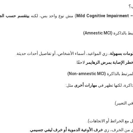
ف؟
Mild Cognitive Impairment 
) مش نوع واحد بس، لكنه
بيتقسم حسب الجزء
لومات بسهولة
، زي المواعيد، أسماء الأشخاص، أو تفاصيل أحداث حديثة.
طر الإصابة بمرض الزهايمر
لاحقًا.
كرة، لكنها تظهر في
مهارات أخرى
مثل:
 التعبير).
 مع الخرائط أو الاتجاهات).
ى من الخرف، زي
خرف الأوعية الدموية أو خرف ليفي جسيمي
.