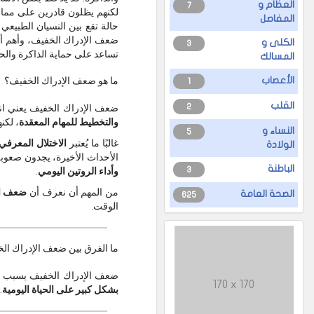
العظام و
7
لكنهم يظلون قادرين على ممار
المفاصل
حالة تقع بين النسيان الطبيع
ضعف الإدراك الخفيف، وأهم أس
الكلى و
3
تساعد على حماية الذاكرة وال
المسالك
ما هو ضعف الإدراك الخفيف؟
الأعصاب
1
القلب
ضعف الإدراك الخفيف يعني ان
2
والتخطيط للمهام المعقدة
، لكن
النساء و
5
غالبًا ما يُعتبر
الاختلال المعرفي ال
الولادة
الأحداث الأخيرة، يجدون صعوب
الباطنة
وأداء الروتين اليومي
.
3
من المهم أن نعرف أن
ضعف الإ
الصحة العامة
625
الوقت.
ما الفرق بين ضعف الإدراك الخ
ضعف الإدراك الخفيف يسبب
170 x 170
بشكل كبير على الحياة اليومية
.