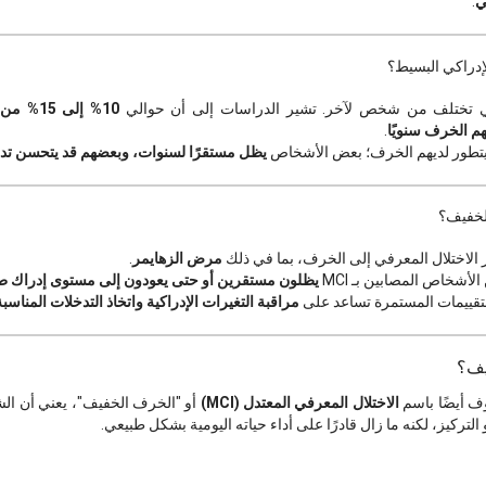
ي
.
إدراكي البسيط؟
ي تختلف من شخص لآخر. تشير الدراسات إلى أن حوالي
10% إلى 
هم الخرف سنويًا
.
تطور لديهم الخرف؛ بعض الأشخاص
يظل مستقرًا لسنوات، وبعضهم قد يتحسن تدريج
لخفيف؟
ر الاختلال المعرفي إلى الخرف، بما في ذلك
مرض الزهايمر
.
الأشخاص المصابين بـ MCI
يظلون مستقرين أو حتى يعودون إلى مستوى إدراك ط
لتقييمات المستمرة تساعد على
مراقبة التغيرات الإدراكية واتخاذ التدخلات المناسب
يف؟
ف أيضًا باسم
الاختلال المعرفي المعتدل (MCI)
أو "الخرف الخفيف"، يعني أن ا
التركيز، لكنه ما زال قادرًا على أداء حياته اليومية بشكل طبيعي.