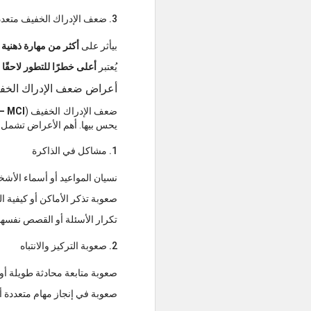
3. ضعف الإدراك الخفيف متعدد المجالات (Multiple Domain MCI)
بيأثر على
أكثر من مهارة ذهنية
ف
يُعتبر
أعلى خطرًا للتطور لاحقً
أعراض ضعف الإدراك الخف
ضعف الإدراك الخفيف (
 – MCI
يحس بيها. أهم الأعراض تشمل:
1. مشاكل في الذاكرة
نسيان المواعيد أو أسماء الأش
صعوبة تذكر الأماكن أو كيفية 
تكرار الأسئلة أو القصص نفسها
2. صعوبة التركيز والانتباه
صعوبة متابعة محادثة طويلة أو 
صعوبة في إنجاز مهام متعددة أو