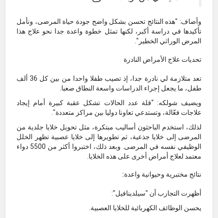
وأضاف: "هذه النتائج تحسن بشكل واضح جودة حياة المرضى، ونأمل
تأكيدها في دراسة أكبر، لكنها تمثل خطوة واعدة جدا نحو علاج هذا
المرض الوراثي الخطير".
تحديات علاج الأمراض النادرة
تعد متلازمة لي نادرة جدا، إذ تصيب طفلا واحدا من بين كل 36 ألف
طفل، ما يجعل إجراء الدراسات واسعة النطاق صعبا.
ويضيف شولكه: "قلة عدد الحالات تشكل عقبة كبيرة أمام إيجاد
علاجات فعّالة، وتستدعي تعاونا دوليا بين مراكز متعددة".
لذلك، استخدم الباحثون أساليب مبتكرة، مثل تحويل خلايا جلدية من
المرضى إلى خلايا جذعية، ثم تطويرها إلى خلايا عصبية تظهر الخلل
الوظيفي نفسه في المرضى. وبعد ذلك، اختبروا أكثر من 5500 دواء
معتمد لعلاج أمراض أخرى على هذه الخلايا.
نتائج مختبرية وحيوانية واعدة:
أظهرت التجارب أن "سيلدينافيل":
يحسن الوظائف الكهربائية للخلايا العصبية.