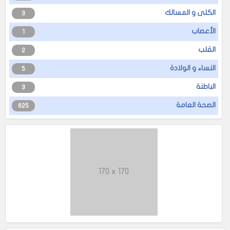
الكلى و المسالك
3
الأعصاب
1
القلب
2
النساء و الولادة
5
الباطنة
3
الصحة العامة
625
170 x 170