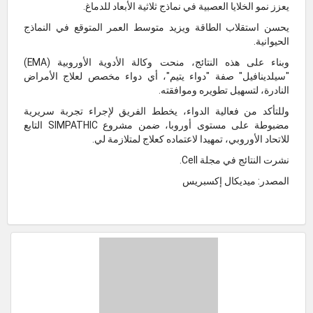
يعزز نمو الخلايا العصبية في نماذج ثلاثية الأبعاد للدماغ.
يحسن استقلاب الطاقة ويزيد متوسط العمر المتوقع في النماذج
الحيوانية.
وبناء على هذه النتائج، منحت وكالة الأدوية الأوروبية (EMA)
"سيلدينافيل" صفة "دواء يتيم"، أي دواء مخصص لعلاج الأمراض
النادرة، لتسهيل تطويره وموافقته.
وللتأكد من فعالية الدواء، يخطط الفريق لإجراء تجربة سريرية
مضبوطة على مستوى أوروبا، ضمن مشروع SIMPATHIC التابع
للاتحاد الأوروبي، تمهيدا لاعتماده كعلاج لمتلازمة لي.
نشرت النتائج في مجلة Cell.
المصدر: ميديكال إكسبريس