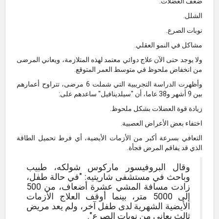
ضعف العضلات.
الشلل.
نوبات الصرع.
مشاكل في النمو العقلي.
ولا يوجد حتى الآن علاج دوائي معتمد لهذه المتلازمة، ويعاني المرضى
من انخفاض ملحوظ في متوسط العمر المتوقع.
وأظهرت الدراسة التجريبية التي شملت 6 مرضى، تتراوح أعمارهم
بين 9 أشهر و38 عاما، أن "سيلدينافيل" ساعدهم على:
زيادة قوة العضلات بشكل ملحوظ.
اختفاء بعض الأعراض العصبية.
التعافي بسرعة أكبر من الأزمات الأيضية، أي فرط تحميل الطاقة
الذي قد يفاقم المرض فجأة.
وقال البروفيسور ماركوس شولكه، طبيب
وباحث في مستشفى شاريتيه: "في حالة طفل،
زادت مسافة المشي عشرة أضعاف، من 500
إلى 5000 متر، بينما أوقف العلاج الأزمات
الأيضية الشهرية لدى طفل آخر، ولم يعد مريض
ثالث يعاني من نوبات الصرع".