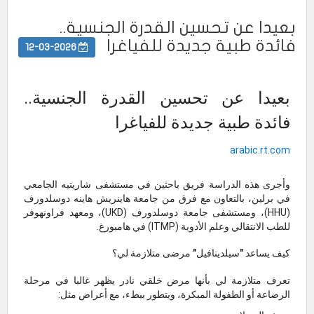
بعيدا عن تحسين القدرة الجنسية..
فائدة طبية جديدة للفياغرا
12-03-2026
بعيدا عن تحسين القدرة الجنسية..
فائدة طبية جديدة للفياغرا
arabic.rt.com
وأجرى هذه الدراسة فريق باحثين في مستشفى شاريتيه الجامعي
في برلين، بالتعاون مع فرق من جامعة هاينريش هاينه دوسلدورف
(HHU)، ومستشفى جامعة دوسلدورف (UKD)، ومعهد فراونهوفر
للطب الانتقالي وعلم الأدوية (ITMP) في هامبورغ.
كيف يساعد "سيلدينافيل" مرضى متلازمة لي؟
تعرف متلازمة لي بأنها مرض خلقي نادر يظهر غالبا في مرحلة
الرضاعة أو الطفولة المبكرة، ويتطور ببطء، مع أعراض مثل: