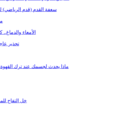
سعفة القدم (قدم الرياضي) لم
مفارقة..
الأمعاء والدماغ.. 
تحذير عاج
ماذا يحدث لجسمك عند ترك القهوة ل
خل التفاح للم