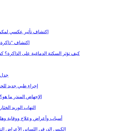
اكتشاف تأثير عكسي لمكم
اكتشاف "ذاكرة" ج
كيف تؤثر السكتة الدماغية على الذاكرة؟ 
جدل 
إجراء طبي جديد للح
الإجهاض المنذر ما هو؟
التهاب الوريد الخثا
فرفرية نقص الصفيحات التخثرية (TTP) أسباب وأعراض وعلاج وو
الكيس الدرقي اللساني الأعراض الت